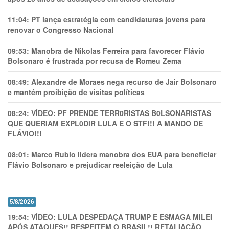
11:04:
PT lança estratégia com candidaturas jovens para
renovar o Congresso Nacional
09:53:
Manobra de Nikolas Ferreira para favorecer Flávio
Bolsonaro é frustrada por recusa de Romeu Zema
08:49:
Alexandre de Moraes nega recurso de Jair Bolsonaro
e mantém proibição de visitas políticas
08:24:
VÍDEO: PF PRENDE TERR0RlSTAS B0LSONARlSTAS
QUE QUERIAM EXPL0DlR LULA E O STF!!! A MANDO DE
FLÁVIO!!!
08:01:
Marco Rubio lidera manobra dos EUA para beneficiar
Flávio Bolsonaro e prejudicar reeleição de Lula
5/8/2026
19:54:
VÍDEO: LULA DESPEDAÇA TRUMP E ESMAGA MILEI
APÓS ATAQUES!! RESPEITEM O BRASIL!! RETALIAÇÃO