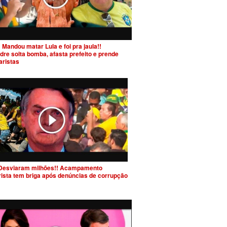
 Mandou matar Lula e foi pra jaula!!
dre solta bomba, afasta prefeito e prende
aristas
Desviaram milhões!! Acampamento
rista tem briga após denúncias de corrupção