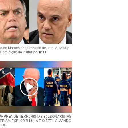
e de Moraes nega recurso de Jair Bolsonaro
 proibição de visitas políticas
 PF PRENDE TERR0RlSTAS B0LSONARlSTAS
RIAM EXPL0DlR LULA E O STF!!! A MANDO
O!!!