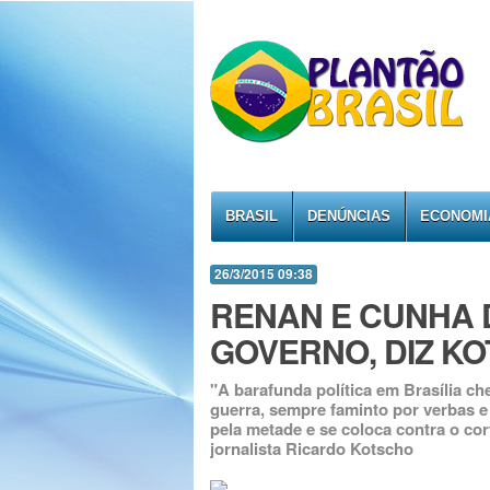
BRASIL
DENÚNCIAS
ECONOMI
26/3/2015 09:38
RENAN E CUNHA 
GOVERNO, DIZ K
"A barafunda política em Brasília ch
guerra, sempre faminto por verbas e
pela metade e se coloca contra o cort
jornalista Ricardo Kotscho