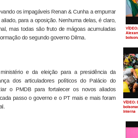
levando os impagáveis Renan & Cunha a empurrar
 aliado, para a oposição. Nenhuma delas, é claro,
VÍDEO:
onal, mas todas são fruto de mágoas acumuladas
Alexan
bolson
 formação do segundo governo Dilma.
nistério e da eleição para a presidência da
ça dos articuladores políticos do Palácio do
ziar o PMDB para fortalecer os novos aliados
 cada passo o governo e o PT mais e mais foram
VÍDEO: 
l.
bolsona
interna