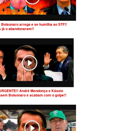
 Bolsonaro arrega e se humilha ao STF!!
s já o abandonaram!!
URGENTE!! André Mendonça e Kássio
raem Bolsonaro e acabam com o golpe!!