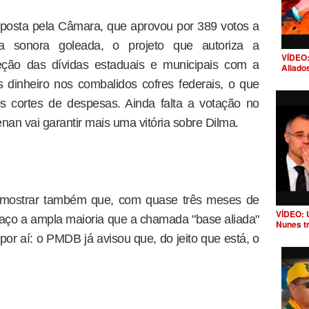
mposta pela Câmara, que aprovou por 389 votos a
a sonora goleada, o projeto que autoriza a
VÍDEO:
eção das dívidas estaduais e municipais com a
Aliado
 dinheiro nos combalidos cofres federais, o que
s cortes de despesas. Ainda falta a votação no
nan vai garantir mais uma vitória sobre Dilma.
a mostrar também que, com quase três meses de
VÍDEO: 
spaço a ampla maioria que a chamada "base aliada"
Nunes t
or aí: o PMDB já avisou que, do jeito que está, o