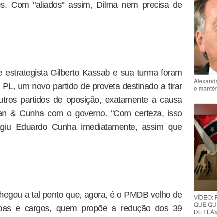
tes. Com "aliados" assim, Dilma nem precisa de
 estrategista Gilberto Kassab e sua turma foram
Alexandr
 PL, um novo partido de proveta destinado a tirar
e mantém
tros partidos de oposição, exatamente a causa
nan & Cunha com o governo. "Com certeza, isso
reagiu Eduardo Cunha imediatamente, assim que
 chegou a tal ponto que, agora, é o PMDB velho de
VÍDEO:
QUE QUE
rbas e cargos, quem propõe a redução dos 39
DE FLÁVI