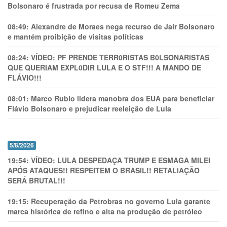
Bolsonaro é frustrada por recusa de Romeu Zema
08:49:
Alexandre de Moraes nega recurso de Jair Bolsonaro
e mantém proibição de visitas políticas
08:24:
VÍDEO: PF PRENDE TERR0RlSTAS B0LSONARlSTAS
QUE QUERIAM EXPL0DlR LULA E O STF!!! A MANDO DE
FLÁVIO!!!
08:01:
Marco Rubio lidera manobra dos EUA para beneficiar
Flávio Bolsonaro e prejudicar reeleição de Lula
5/8/2026
19:54:
VÍDEO: LULA DESPEDAÇA TRUMP E ESMAGA MILEI
APÓS ATAQUES!! RESPEITEM O BRASIL!! RETALIAÇÃO
SERÁ BRUTAL!!!
19:15:
Recuperação da Petrobras no governo Lula garante
marca histórica de refino e alta na produção de petróleo