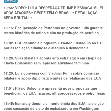
5/8/2026
19:54:
VÍDEO: LULA DESPEDAÇA TRUMP E ESMAGA MILEI
APÓS ATAQUES!! RESPEITEM O BRASIL!! RETALIAÇÃO
SERÁ BRUTAL!!!
19:15:
Recuperação da Petrobras no governo Lula garante
marca histórica de refino e alta na produção de petróleo
19:02:
PGR denuncia blogueiro Oswaldo Eustáquio ao STF
por associação criminosa e ataques à democracia
18:26:
Silas Malafaia aponta erro estratégico em chapa de
Flávio Bolsonaro sem representatividade feminina
17:20:
Lula conversa com Vladimir Putin sobre comércio
bilateral e apoio diplomático antes de retaliação dos EUA
17:01:
Flávio Bolsonaro apresenta nove propostas que
beneficiam os EUA, ricaços, ultraprocessados e petrolíferas
16:45:
Itamaraty denuncia interferência dos EUA na eleição
após cassação de visto de embaixadora em Washington