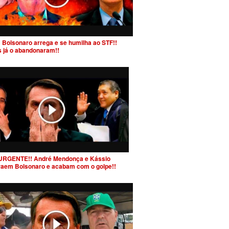
 Bolsonaro arrega e se humilha ao STF!!
s já o abandonaram!!
URGENTE!! André Mendonça e Kássio
raem Bolsonaro e acabam com o golpe!!