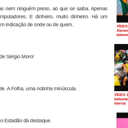
s nem ninguém preso, ao que se saiba. Apenas
putadores. E dinheiro, muito dinheiro. Há um
em indicação de onde ou de quem.
VÍDEO:
Alexan
bolson
de Sérgio Moro!
e. A Folha, uma notinha minúscula.
VÍDEO: 
bolsona
interna
 o Estadão dá destaque.