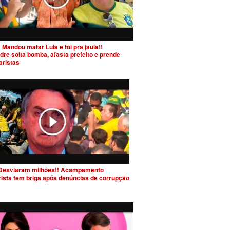
 Mandou matar Lula e foi pra jaula!!
dre solta bomba, afasta prefeito e prende
aristas
Desviaram milhões!! Acampamento
rista tem briga após denúncias de corrupção