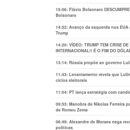
15:06:
Flávio Bolsonaro DESCUMPRE 
Bolsonaro
14:52:
Avanço da esquerda nos EUA
Trump
14:20:
VÍDEO: TRUMP TEM CRlSE DE
INTERNACIONAL!! É O FIM DO DÓLA
13:14:
Rússia propõe ao governo Lula
11:43:
Levantamento revela que Luli
ciclos eleitorais
11:04:
PT lança estratégia com candi
09:53:
Manobra de Nikolas Ferreira pa
de Romeu Zema
08:49:
Alexandre de Moraes nega recu
políticas