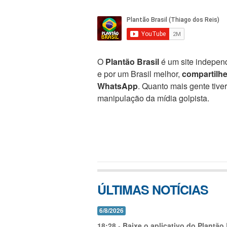
O
Plantão Brasil
é um site independ
e por um Brasil melhor,
compartilh
WhatsApp
. Quanto mais gente tive
manipulação da mídia golpista.
ÚLTIMAS NOTÍCIAS
6/8/2026
18:28
-
Baixe o aplicativo do Plantão