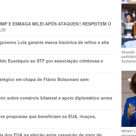
MP E ESMAGA MILEI APÓS ATAQUES!! RESPEITEM O
!!!
overno Lula garante marca histórica de refino e alta
Atuação 
partidár
do Eustáquio ao STF por associação criminosa e
Azeved
tratégico em chapa de Flávio Bolsonaro sem
in sobre comércio bilateral e apoio diplomático antes
ve propostas que beneficiam os EUA, ricaços,
Míriam L
cia dos EUA na eleição após cassação de visto de
decisõe