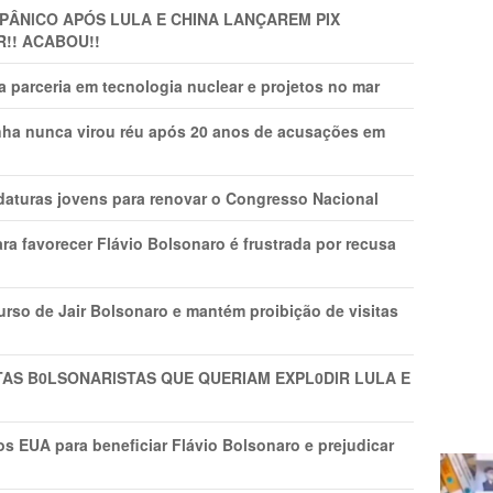
 PÂNlCO APÓS LULA E CHINA LANÇAREM PIX
R!! ACABOU!!
 parceria em tecnologia nuclear e projetos no mar
nha nunca virou réu após 20 anos de acusações em
daturas jovens para renovar o Congresso Nacional
ra favorecer Flávio Bolsonaro é frustrada por recusa
rso de Jair Bolsonaro e mantém proibição de visitas
TAS B0LSONARlSTAS QUE QUERIAM EXPL0DlR LULA E
s EUA para beneficiar Flávio Bolsonaro e prejudicar