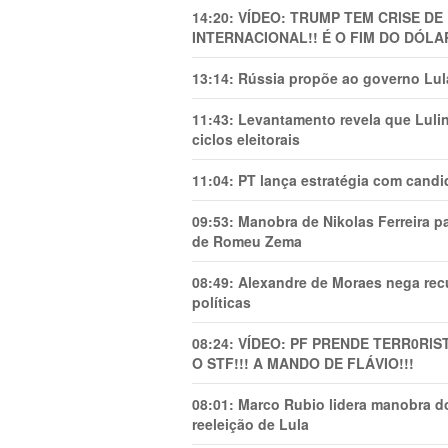
14:20:
VÍDEO: TRUMP TEM CRlSE DE
INTERNACIONAL!! É O FIM DO DÓLA
13:14:
Rússia propõe ao governo Lula
11:43:
Levantamento revela que Luli
ciclos eleitorais
11:04:
PT lança estratégia com candi
09:53:
Manobra de Nikolas Ferreira pa
de Romeu Zema
08:49:
Alexandre de Moraes nega recu
políticas
08:24:
VÍDEO: PF PRENDE TERR0RlS
O STF!!! A MANDO DE FLÁVIO!!!
08:01:
Marco Rubio lidera manobra do
reeleição de Lula