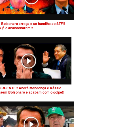
 Bolsonaro arrega e se humilha ao STF!!
s já o abandonaram!!
URGENTE!! André Mendonça e Kássio
raem Bolsonaro e acabam com o golpe!!