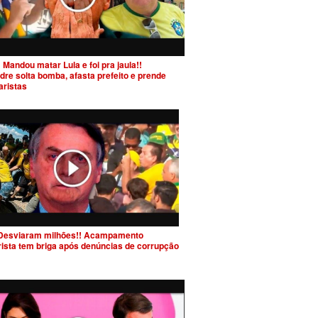
 Mandou matar Lula e foi pra jaula!!
dre solta bomba, afasta prefeito e prende
aristas
Desviaram milhões!! Acampamento
rista tem briga após denúncias de corrupção