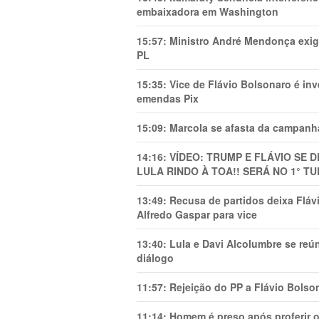
embaixadora em Washington
15:57:
Ministro André Mendonça exig
PL
15:35:
Vice de Flávio Bolsonaro é in
emendas Pix
15:09:
Marcola se afasta da campanha
14:16:
VÍDEO: TRUMP E FLÁVIO SE 
LULA RINDO À TOA!! SERÁ NO 1° TU
13:49:
Recusa de partidos deixa Flá
Alfredo Gaspar para vice
13:40:
Lula e Davi Alcolumbre se reú
diálogo
11:57:
Rejeição do PP a Flávio Bolso
11:14:
Homem é preso após proferir o