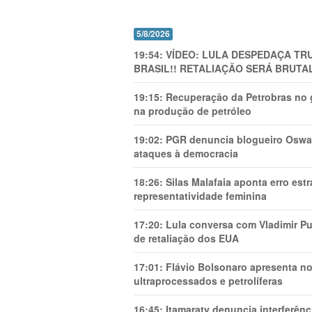
5/8/2026
19:54:
VÍDEO: LULA DESPEDAÇA TRU
BRASIL!! RETALIAÇÃO SERÁ BRUTAL
19:15:
Recuperação da Petrobras no g
na produção de petróleo
19:02:
PGR denuncia blogueiro Oswal
ataques à democracia
18:26:
Silas Malafaia aponta erro es
representatividade feminina
17:20:
Lula conversa com Vladimir Put
de retaliação dos EUA
17:01:
Flávio Bolsonaro apresenta no
ultraprocessados e petrolíferas
16:45:
Itamaraty denuncia interferên