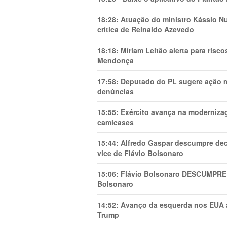
18:28:
Atuação do ministro Kássio Nu
crítica de Reinaldo Azevedo
18:18:
Míriam Leitão alerta para risc
Mendonça
17:58:
Deputado do PL sugere ação mi
denúncias
15:55:
Exército avança na modernizaç
camicases
15:44:
Alfredo Gaspar descumpre dec
vice de Flávio Bolsonaro
15:06:
Flávio Bolsonaro DESCUMPRE 
Bolsonaro
14:52:
Avanço da esquerda nos EUA
Trump