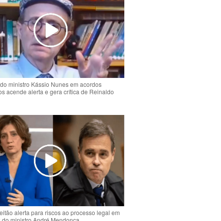
do ministro Kássio Nunes em acordos
ios acende alerta e gera crítica de Reinaldo
o
eitão alerta para riscos ao processo legal em
s do ministro André Mendonça