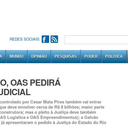
REDES SOCIAIS:
A
MUNDO
OPINIÃO
PESQUISAS
PODER
POLÍTICA
O, OAS PEDIRÁ
DICIAL
controlado por Cesar Mata Pires também vai entrar
que deve envolver cerca de R$ 8 bilhões; maior parte
 construtora; mas o pleito à Justiça deve também
OAS Logística e OAS Empreendimentos); a Galvão
 já apresentaram o pedido à Justiça do Estado do Rio