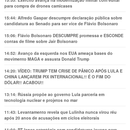
para compra de drones camicases
15:44:
Alfredo Gaspar descumpre declaração pública sobre
candidatura ao Senado para ser vice de Flávio Bolsonaro
15:06:
Flávio Bolsonaro DESCUMPRE promessa e ESCONDE
contas de filme sobre Jair Bolsonaro
14:52:
Avanço da esquerda nos EUA ameaça bases do
movimento MAGA e assusta Donald Trump
14:20:
VÍDEO: TRUMP TEM CRlSE DE PÂNlCO APÓS LULA E
CHINA LANÇAREM PIX INTERNACIONAL!! É O FIM DO
DÓLAR!! ACABOU!!
13:14:
Rússia propõe ao governo Lula parceria em
tecnologia nuclear e projetos no mar
11:43:
Levantamento revela que Lulinha nunca virou réu
após 20 anos de acusações em ciclos eleitorais
11:04:
PT lança estratégia com candidaturas jovens para