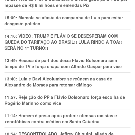
repasse de R$ 6 milhões em emendas Pix
15:09:
Marcola se afasta da campanha de Lula para evitar
desgaste político
14:16:
VÍDEO: TRUMP E FLÁVIO SE DESESPERAM COM
QUEDA DO TARIFAÇO AO BRASIL!! LULA RINDO À TOA!!
SERÁ NO 1° TURNO!!
13:49:
Recusa de partidos deixa Flávio Bolsonaro sem
tempo de TV e força chapa com Alfredo Gaspar para vice
13:40:
Lula e Davi Alcolumbre se reúnem na casa de
Alexandre de Moraes para retomar diálogo
11:57:
Rejeição do PP a Flávio Bolsonaro força escolha de
Rogério Marinho como vice
11:14:
Homem é preso após proferir ofensas racistas e
xenofóbicas contra médico em Santa Catarina
10:54:
DESCONTROLADO, Jeffrey Chiquini, aliado de