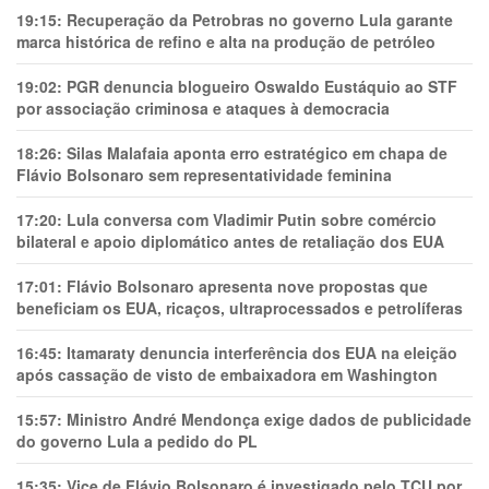
19:15:
Recuperação da Petrobras no governo Lula garante
marca histórica de refino e alta na produção de petróleo
19:02:
PGR denuncia blogueiro Oswaldo Eustáquio ao STF
por associação criminosa e ataques à democracia
18:26:
Silas Malafaia aponta erro estratégico em chapa de
Flávio Bolsonaro sem representatividade feminina
17:20:
Lula conversa com Vladimir Putin sobre comércio
bilateral e apoio diplomático antes de retaliação dos EUA
17:01:
Flávio Bolsonaro apresenta nove propostas que
beneficiam os EUA, ricaços, ultraprocessados e petrolíferas
16:45:
Itamaraty denuncia interferência dos EUA na eleição
após cassação de visto de embaixadora em Washington
15:57:
Ministro André Mendonça exige dados de publicidade
do governo Lula a pedido do PL
15:35:
Vice de Flávio Bolsonaro é investigado pelo TCU por