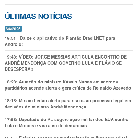
ÚLTIMAS NOTÍCIAS
6/8/2026
19:51
-
Baixe o aplicativo do Plantão Brasil.NET para
Android!
19:48:
VÍDEO: JORGE MESSIAS ARTICULA ENCONTRO DE
ANDRÉ MENDONÇA COM GOVERNO LULA E FLÁVIO SE
DESESPERA!!
18:28:
Atuação do ministro Kássio Nunes em acordos
partidários acende alerta e gera crítica de Reinaldo Azevedo
18:18:
Míriam Leitão alerta para riscos ao processo legal em
decisões do ministro André Mendonça
17:58:
Deputado do PL sugere ação militar dos EUA contra
Lula e Moraes e vira alvo de denúncias
15:55:
Exército avança na modernização militar com edital