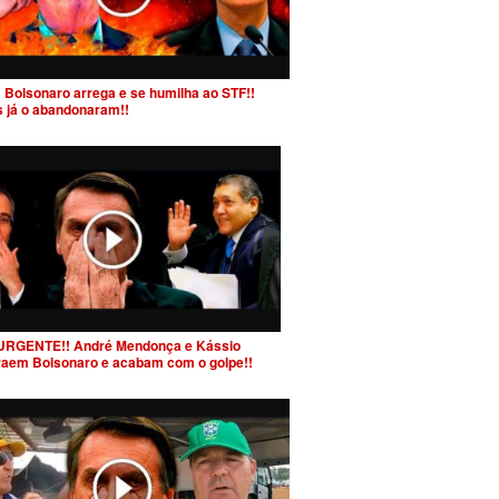
 Bolsonaro arrega e se humilha ao STF!!
s já o abandonaram!!
URGENTE!! André Mendonça e Kássio
raem Bolsonaro e acabam com o golpe!!