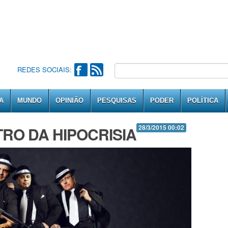
REDES SOCIAIS:
A
MUNDO
OPINIÃO
PESQUISAS
PODER
POLÍTICA
TRO DA HIPOCRISIA
28/3/2015 00:02