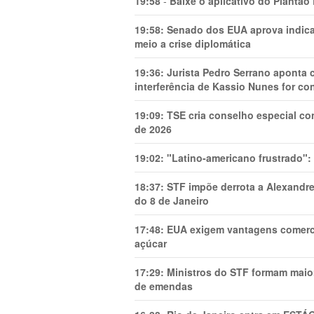
19:58
-
Baixe o aplicativo do Plantão
19:58:
Senado dos EUA aprova indica
meio a crise diplomática
19:36:
Jurista Pedro Serrano aponta
interferência de Kassio Nunes for co
19:09:
TSE cria conselho especial co
de 2026
19:02:
"Latino-americano frustrado":
18:37:
STF impõe derrota a Alexandre
do 8 de Janeiro
17:48:
EUA exigem vantagens comercia
açúcar
17:29:
Ministros do STF formam maio
de emendas