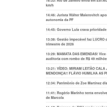
16:33:
Rio de Janeiro entra em ESTÁ
km/h
14:46:
Jurista Wálter Maierovitch ap
autonomia da PF
14:45:
Governo Lula crava prioridade 
13:38:
Gestão impecável faz LUCRO d
trimestre de 2026
13:29:
MAMATA DAS EMENDAS! Vice de 
auditoria com rombo de R$ 49 milhõe
13:21:
VÍDEO: MIRIAM LEITÃO CAL
MENDONÇA!! FLÁVIO HUMILHA AS P
12:34:
Patrimônio de Zoe Martínez d
11:41:
Rogério Marinho tenta envolve
de Marcola