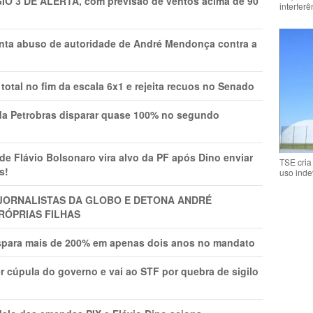
GIO 3 DE ALERTA, com previsão de ventos acima de 90
interfer
onta abuso de autoridade de André Mendonça contra a
total no fim da escala 6x1 e rejeita recuos no Senado
a Petrobras disparar quase 100% no segundo
Flávio Bolsonaro vira alvo da PF após Dino enviar
TSE cria
s!
uso inde
A JORNALISTAS DA GLOBO E DETONA ANDRÉ
RÓPRIAS FILHAS
ispara mais de 200% em apenas dois anos no mandato
r cúpula do governo e vai ao STF por quebra de sigilo