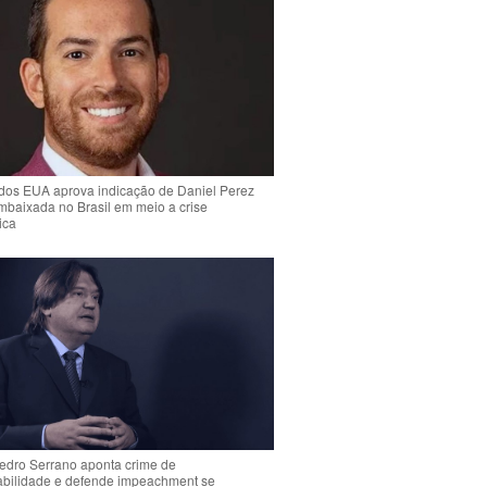
dos EUA aprova indicação de Daniel Perez
mbaixada no Brasil em meio a crise
ica
Pedro Serrano aponta crime de
abilidade e defende impeachment se