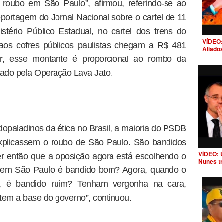
 roubo em São Paulo”, afirmou, referindo-se ao
eportagem do Jornal Nacional sobre o cartel de 11
tério Público Estadual, no cartel dos trens do
VÍDEO:
aos cofres públicos paulistas chegam a R$ 481
Aliado
r, esse montante é proporcional ao rombo da
gado pela Operação Lava Jato.
opaladinos da ética no Brasil, a maioria do PSDB
xplicassem o roubo de São Paulo. São bandidos
VÍDEO: 
er então que a oposição agora está escolhendo o
Nunes t
a em São Paulo é bandido bom? Agora, quando o
l, é bandido ruim? Tenham vergonha na cara,
item a base do governo”, continuou.