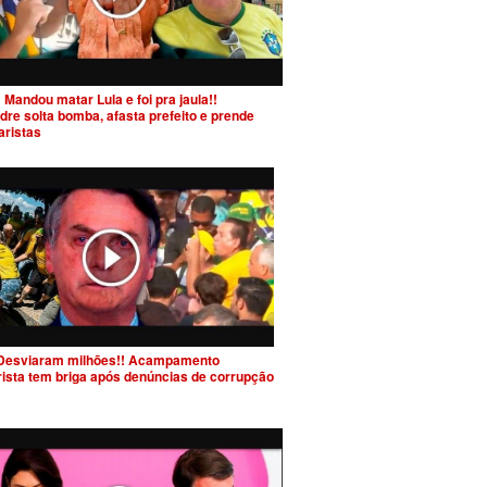
 Mandou matar Lula e foi pra jaula!!
dre solta bomba, afasta prefeito e prende
aristas
Desviaram milhões!! Acampamento
rista tem briga após denúncias de corrupção