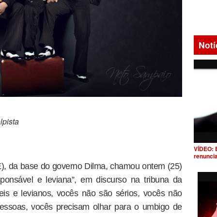
Notí
lpista
VÍDEO: 
renunci
), da base do governo Dilma, chamou ontem (25)
ponsável e leviana”, em discurso na tribuna da
is e levianos, vocês não são sérios, vocês não
pessoas, vocês precisam olhar para o umbigo de