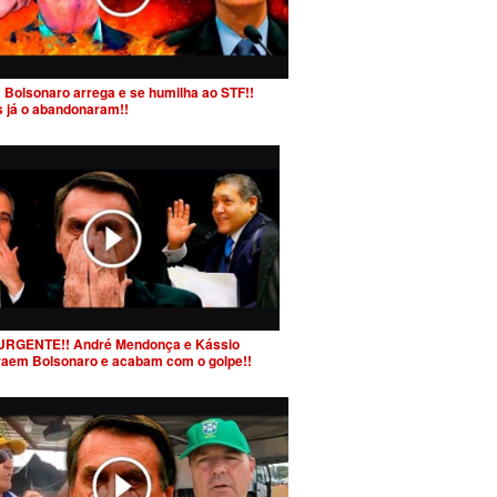
 Bolsonaro arrega e se humilha ao STF!!
s já o abandonaram!!
URGENTE!! André Mendonça e Kássio
raem Bolsonaro e acabam com o golpe!!