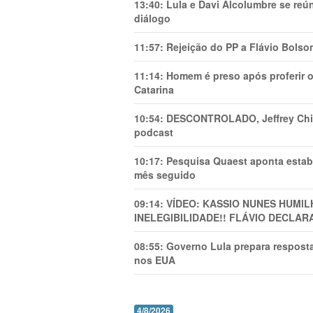
13:40:
Lula e Davi Alcolumbre se reú
diálogo
11:57:
Rejeição do PP a Flávio Bolso
11:14:
Homem é preso após proferir o
Catarina
10:54:
DESCONTROLADO, Jeffrey Chiqu
podcast
10:17:
Pesquisa Quaest aponta estab
mês seguido
09:14:
VÍDEO: KASSIO NUNES HUMl
INELEGIBILIDADE!! FLÁVIO DECLAR
08:55:
Governo Lula prepara resposta
nos EUA
4/8/2026