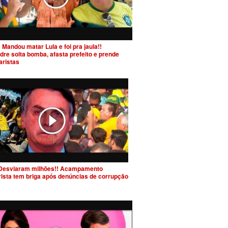
 Mandou matar Lula e foi pra jaula!!
dre solta bomba, afasta prefeito e prende
aristas
Desviaram milhões!! Acampamento
rista tem briga após denúncias de corrupção