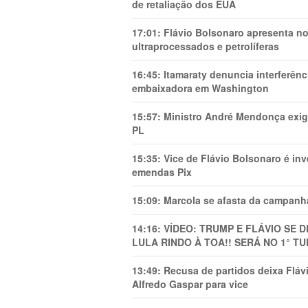
de retaliação dos EUA
17:01:
Flávio Bolsonaro apresenta no
ultraprocessados e petrolíferas
16:45:
Itamaraty denuncia interferên
embaixadora em Washington
15:57:
Ministro André Mendonça exig
PL
15:35:
Vice de Flávio Bolsonaro é in
emendas Pix
15:09:
Marcola se afasta da campanha
14:16:
VÍDEO: TRUMP E FLÁVIO SE 
LULA RINDO À TOA!! SERÁ NO 1° TU
13:49:
Recusa de partidos deixa Flá
Alfredo Gaspar para vice