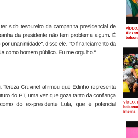
ter sido tesoureiro da campanha presidencial de
VÍDEO:
Alexan
panha da presidente não tem problema algum. É
bolson
o por unanimidade", disse ele. "O financiamento da
ia como homem público. Eu me orgulho."
a Tereza Cruvinel afirmou que Edinho representa
uturo do PT, uma vez que goza tanto da confiança
VÍDEO: 
como do ex-presidente Lula, que é potencial
bolsona
interna