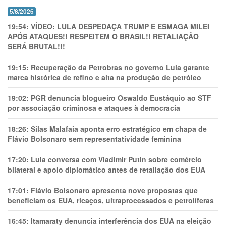
5/8/2026
19:54:
VÍDEO: LULA DESPEDAÇA TRUMP E ESMAGA MILEI
APÓS ATAQUES!! RESPEITEM O BRASIL!! RETALIAÇÃO
SERÁ BRUTAL!!!
19:15:
Recuperação da Petrobras no governo Lula garante
marca histórica de refino e alta na produção de petróleo
19:02:
PGR denuncia blogueiro Oswaldo Eustáquio ao STF
por associação criminosa e ataques à democracia
18:26:
Silas Malafaia aponta erro estratégico em chapa de
Flávio Bolsonaro sem representatividade feminina
17:20:
Lula conversa com Vladimir Putin sobre comércio
bilateral e apoio diplomático antes de retaliação dos EUA
17:01:
Flávio Bolsonaro apresenta nove propostas que
beneficiam os EUA, ricaços, ultraprocessados e petrolíferas
16:45:
Itamaraty denuncia interferência dos EUA na eleição