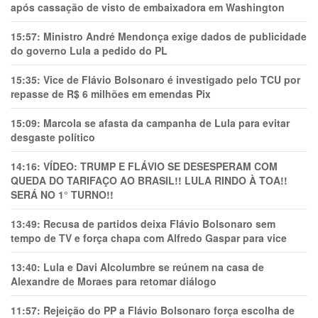
após cassação de visto de embaixadora em Washington
15:57:
Ministro André Mendonça exige dados de publicidade
do governo Lula a pedido do PL
15:35:
Vice de Flávio Bolsonaro é investigado pelo TCU por
repasse de R$ 6 milhões em emendas Pix
15:09:
Marcola se afasta da campanha de Lula para evitar
desgaste político
14:16:
VÍDEO: TRUMP E FLÁVIO SE DESESPERAM COM
QUEDA DO TARIFAÇO AO BRASIL!! LULA RINDO À TOA!!
SERÁ NO 1° TURNO!!
13:49:
Recusa de partidos deixa Flávio Bolsonaro sem
tempo de TV e força chapa com Alfredo Gaspar para vice
13:40:
Lula e Davi Alcolumbre se reúnem na casa de
Alexandre de Moraes para retomar diálogo
11:57:
Rejeição do PP a Flávio Bolsonaro força escolha de