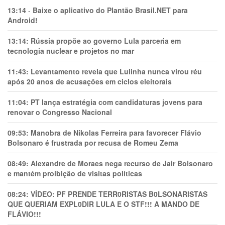
13:14
-
Baixe o aplicativo do Plantão Brasil.NET para
Android!
13:14:
Rússia propõe ao governo Lula parceria em
tecnologia nuclear e projetos no mar
11:43:
Levantamento revela que Lulinha nunca virou réu
após 20 anos de acusações em ciclos eleitorais
11:04:
PT lança estratégia com candidaturas jovens para
renovar o Congresso Nacional
09:53:
Manobra de Nikolas Ferreira para favorecer Flávio
Bolsonaro é frustrada por recusa de Romeu Zema
08:49:
Alexandre de Moraes nega recurso de Jair Bolsonaro
e mantém proibição de visitas políticas
08:24:
VÍDEO: PF PRENDE TERR0RlSTAS B0LSONARlSTAS
QUE QUERIAM EXPL0DlR LULA E O STF!!! A MANDO DE
FLÁVIO!!!