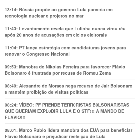
13:14:
Rússia propõe ao governo Lula parceria em
tecnologia nuclear e projetos no mar
11:43:
Levantamento revela que Lulinha nunca virou réu
após 20 anos de acusações em ciclos eleitorais
11:04:
PT lança estratégia com candidaturas jovens para
renovar o Congresso Nacional
09:53:
Manobra de Nikolas Ferreira para favorecer Flávio
Bolsonaro é frustrada por recusa de Romeu Zema
08:49:
Alexandre de Moraes nega recurso de Jair Bolsonaro
e mantém proibição de visitas políticas
08:24:
VÍDEO: PF PRENDE TERR0RlSTAS B0LSONARlSTAS
QUE QUERIAM EXPL0DlR LULA E O STF!!! A MANDO DE
FLÁVIO!!!
08:01:
Marco Rubio lidera manobra dos EUA para beneficiar
Flávio Bolsonaro e prejudicar reeleição de Lula