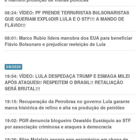
08:24:
VÍDEO: PF PRENDE TERR0RlSTAS B0LSONARlSTAS
QUE QUERIAM EXPL0DlR LULA E O STF!!! A MANDO DE
FLÁVIO!!!
08:01:
Marco Rubio lidera manobra dos EUA para beneficiar
Flávio Bolsonaro e prejudicar reeleição de Lula
5/8/2026
19:54:
VÍDEO: LULA DESPEDAÇA TRUMP E ESMAGA MILEI
APÓS ATAQUES!! RESPEITEM O BRASIL!! RETALIAÇÃO
SERÁ BRUTAL!!!
19:15:
Recuperação da Petrobras no governo Lula garante
marca histórica de refino e alta na produção de petróleo
19:02:
PGR denuncia blogueiro Oswaldo Eustáquio ao STF
por associação criminosa e ataques à democracia
18:26:
Silas Malafaia aponta erro estratégico em chapa de