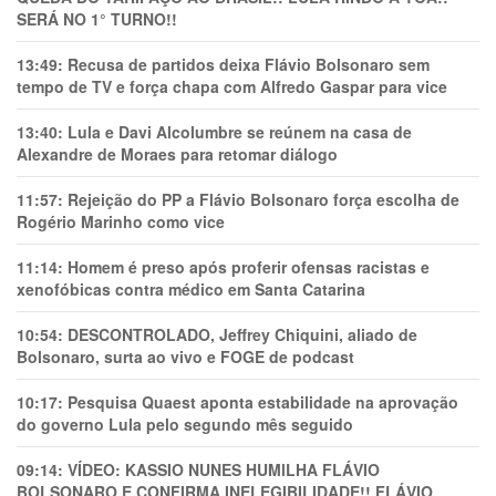
SERÁ NO 1° TURNO!!
13:49:
Recusa de partidos deixa Flávio Bolsonaro sem
tempo de TV e força chapa com Alfredo Gaspar para vice
13:40:
Lula e Davi Alcolumbre se reúnem na casa de
Alexandre de Moraes para retomar diálogo
11:57:
Rejeição do PP a Flávio Bolsonaro força escolha de
Rogério Marinho como vice
11:14:
Homem é preso após proferir ofensas racistas e
xenofóbicas contra médico em Santa Catarina
10:54:
DESCONTROLADO, Jeffrey Chiquini, aliado de
Bolsonaro, surta ao vivo e FOGE de podcast
10:17:
Pesquisa Quaest aponta estabilidade na aprovação
do governo Lula pelo segundo mês seguido
09:14:
VÍDEO: KASSIO NUNES HUMlLHA FLÁVIO
BOLSONARO E CONFIRMA INELEGIBILIDADE!! FLÁVIO