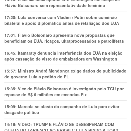
Flávio Bolsonaro sem representatividade feminina
17:20:
Lula conversa com Vladimir Putin sobre comércio
bilateral e apoio diplomático antes de retaliação dos EUA
17:01:
Flávio Bolsonaro apresenta nove propostas que
beneficiam os EUA, ricaços, ultraprocessados e petrolíferas
16:45:
Itamaraty denuncia interferência dos EUA na eleição
após cassação de visto de embaixadora em Washington
15:57:
Ministro André Mendonça exige dados de publicidade
do governo Lula a pedido do PL
15:35:
Vice de Flávio Bolsonaro é investigado pelo TCU por
repasse de R$ 6 milhões em emendas Pix
15:09:
Marcola se afasta da campanha de Lula para evitar
desgaste político
14:16:
VÍDEO: TRUMP E FLÁVIO SE DESESPERAM COM
QUEDA DO TARIFAÇO AO BRASIL!! LULA RINDO À TOA!!