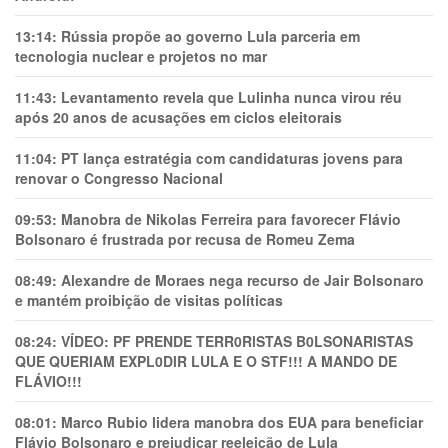
13:14:
Rússia propõe ao governo Lula parceria em
tecnologia nuclear e projetos no mar
11:43:
Levantamento revela que Lulinha nunca virou réu
após 20 anos de acusações em ciclos eleitorais
11:04:
PT lança estratégia com candidaturas jovens para
renovar o Congresso Nacional
09:53:
Manobra de Nikolas Ferreira para favorecer Flávio
Bolsonaro é frustrada por recusa de Romeu Zema
08:49:
Alexandre de Moraes nega recurso de Jair Bolsonaro
e mantém proibição de visitas políticas
08:24:
VÍDEO: PF PRENDE TERR0RlSTAS B0LSONARlSTAS
QUE QUERIAM EXPL0DlR LULA E O STF!!! A MANDO DE
FLÁVIO!!!
08:01:
Marco Rubio lidera manobra dos EUA para beneficiar
Flávio Bolsonaro e prejudicar reeleição de Lula