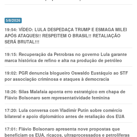
5/8/2026
19:54:
VÍDEO: LULA DESPEDAÇA TRUMP E ESMAGA MILEI
APÓS ATAQUES!! RESPEITEM O BRASIL!! RETALIAÇÃO
SERÁ BRUTAL!!!
19:15:
Recuperação da Petrobras no governo Lula garante
marca histórica de refino e alta na produção de petróleo
19:02:
PGR denuncia blogueiro Oswaldo Eustáquio ao STF
por associação criminosa e ataques à democracia
18:26:
Silas Malafaia aponta erro estratégico em chapa de
Flávio Bolsonaro sem representatividade feminina
17:20:
Lula conversa com Vladimir Putin sobre comércio
bilateral e apoio diplomático antes de retaliação dos EUA
17:01:
Flávio Bolsonaro apresenta nove propostas que
beneficiam os EUA, ricaços, ultraprocessados e petrolíferas