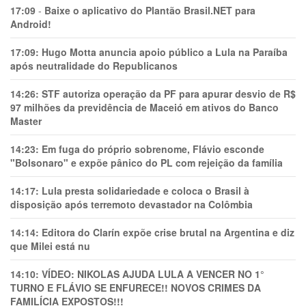
17:09
-
Baixe o aplicativo do Plantão Brasil.NET para
Android!
17:09:
Hugo Motta anuncia apoio público a Lula na Paraíba
após neutralidade do Republicanos
14:26:
STF autoriza operação da PF para apurar desvio de R$
97 milhões da previdência de Maceió em ativos do Banco
Master
14:23:
Em fuga do próprio sobrenome, Flávio esconde
"Bolsonaro" e expõe pânico do PL com rejeição da família
14:17:
Lula presta solidariedade e coloca o Brasil à
disposição após terremoto devastador na Colômbia
14:14:
Editora do Clarín expõe crise brutal na Argentina e diz
que Milei está nu
14:10:
VÍDEO: NIKOLAS AJUDA LULA A VENCER NO 1°
TURNO E FLÁVIO SE ENFURECE!! NOVOS CRIMES DA
FAMILÍCIA EXPOSTOS!!!