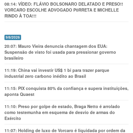
08:14:
VÍDEO: FLÁVIO BOLSONARO DELATADO E PRESO!!
VORCARO ESCOLHE ADVOGADO P0RRETA E MICHELLE
RINDO À TOA!!!
9/8/2026
20:07:
Mauro Vieira denuncia chantagem dos EUA:
Suspensão de visto foi usada para pressionar governo
brasileiro
11:19:
China vai investir US$ 1 bi para trazer parque
industrial zero carbono inédito ao Brasil
11:15:
PIX conquista 80% da confiança e supera instituições,
aponta Quaest
11:10:
Preso por golpe de estado, Braga Netto é arrolado
como testemunha em esquema de desvio de armas do
Exército
11:07:
Holding de luxo de Vorcaro é liquidada por ordem da