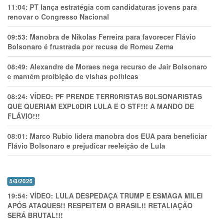
11:04:
PT lança estratégia com candidaturas jovens para
renovar o Congresso Nacional
09:53:
Manobra de Nikolas Ferreira para favorecer Flávio
Bolsonaro é frustrada por recusa de Romeu Zema
08:49:
Alexandre de Moraes nega recurso de Jair Bolsonaro
e mantém proibição de visitas políticas
08:24:
VÍDEO: PF PRENDE TERR0RlSTAS B0LSONARlSTAS
QUE QUERIAM EXPL0DlR LULA E O STF!!! A MANDO DE
FLÁVIO!!!
08:01:
Marco Rubio lidera manobra dos EUA para beneficiar
Flávio Bolsonaro e prejudicar reeleição de Lula
5/8/2026
19:54:
VÍDEO: LULA DESPEDAÇA TRUMP E ESMAGA MILEI
APÓS ATAQUES!! RESPEITEM O BRASIL!! RETALIAÇÃO
SERÁ BRUTAL!!!