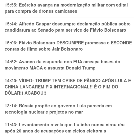
15:55:
Exército avança na modernização militar com edital
para compra de drones camicases
15:44:
Alfredo Gaspar descumpre declaração pública sobre
candidatura ao Senado para ser vice de Flávio Bolsonaro
15:06:
Flávio Bolsonaro DESCUMPRE promessa e ESCONDE
contas de filme sobre Jair Bolsonaro
14:52:
Avanço da esquerda nos EUA ameaça bases do
movimento MAGA e assusta Donald Trump
14:20:
VÍDEO: TRUMP TEM CRlSE DE PÂNlCO APÓS LULA E
CHINA LANÇAREM PIX INTERNACIONAL!! É O FIM DO
DÓLAR!! ACABOU!!
13:14:
Rússia propõe ao governo Lula parceria em
tecnologia nuclear e projetos no mar
11:43:
Levantamento revela que Lulinha nunca virou réu
após 20 anos de acusações em ciclos eleitorais