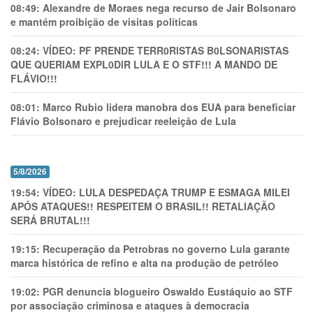
08:49:
Alexandre de Moraes nega recurso de Jair Bolsonaro
e mantém proibição de visitas políticas
08:24:
VÍDEO: PF PRENDE TERR0RlSTAS B0LSONARlSTAS
QUE QUERIAM EXPL0DlR LULA E O STF!!! A MANDO DE
FLÁVIO!!!
08:01:
Marco Rubio lidera manobra dos EUA para beneficiar
Flávio Bolsonaro e prejudicar reeleição de Lula
5/8/2026
19:54:
VÍDEO: LULA DESPEDAÇA TRUMP E ESMAGA MILEI
APÓS ATAQUES!! RESPEITEM O BRASIL!! RETALIAÇÃO
SERÁ BRUTAL!!!
19:15:
Recuperação da Petrobras no governo Lula garante
marca histórica de refino e alta na produção de petróleo
19:02:
PGR denuncia blogueiro Oswaldo Eustáquio ao STF
por associação criminosa e ataques à democracia