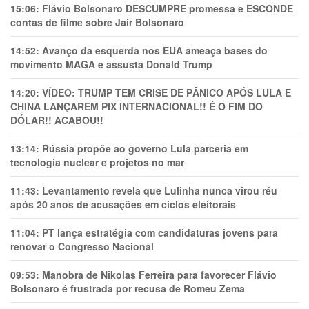
15:06:
Flávio Bolsonaro DESCUMPRE promessa e ESCONDE
contas de filme sobre Jair Bolsonaro
14:52:
Avanço da esquerda nos EUA ameaça bases do
movimento MAGA e assusta Donald Trump
14:20:
VÍDEO: TRUMP TEM CRlSE DE PÂNlCO APÓS LULA E
CHINA LANÇAREM PIX INTERNACIONAL!! É O FIM DO
DÓLAR!! ACABOU!!
13:14:
Rússia propõe ao governo Lula parceria em
tecnologia nuclear e projetos no mar
11:43:
Levantamento revela que Lulinha nunca virou réu
após 20 anos de acusações em ciclos eleitorais
11:04:
PT lança estratégia com candidaturas jovens para
renovar o Congresso Nacional
09:53:
Manobra de Nikolas Ferreira para favorecer Flávio
Bolsonaro é frustrada por recusa de Romeu Zema