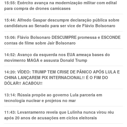
15:55:
Exército avança na modernização militar com edital
para compra de drones camicases
15:44:
Alfredo Gaspar descumpre declaração pública sobre
candidatura ao Senado para ser vice de Flávio Bolsonaro
15:06:
Flávio Bolsonaro DESCUMPRE promessa e ESCONDE
contas de filme sobre Jair Bolsonaro
14:52:
Avanço da esquerda nos EUA ameaça bases do
movimento MAGA e assusta Donald Trump
14:20:
VÍDEO: TRUMP TEM CRlSE DE PÂNlCO APÓS LULA E
CHINA LANÇAREM PIX INTERNACIONAL!! É O FIM DO
DÓLAR!! ACABOU!!
13:14:
Rússia propõe ao governo Lula parceria em
tecnologia nuclear e projetos no mar
11:43:
Levantamento revela que Lulinha nunca virou réu
após 20 anos de acusações em ciclos eleitorais