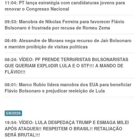
11:04:
PT lança estratégia com candidaturas jovens para
renovar o Congresso Nacional
09:53:
Manobra de Nikolas Ferreira para favorecer Flávio
Bolsonaro é frustrada por recusa de Romeu Zema
08:49:
Alexandre de Moraes nega recurso de Jair Bolsonaro
e mantém proibição de visitas políticas
08:24:
VÍDEO: PF PRENDE TERR0RlSTAS B0LSONARlSTAS
QUE QUERIAM EXPL0DlR LULA E O STF!!! A MANDO DE
FLÁVIO!!!
08:01:
Marco Rubio lidera manobra dos EUA para beneficiar
Flávio Bolsonaro e prejudicar reeleição de Lula
5/8/2026
19:54:
VÍDEO: LULA DESPEDAÇA TRUMP E ESMAGA MILEI
APÓS ATAQUES!! RESPEITEM O BRASIL!! RETALIAÇÃO
SERÁ BRUTAL!!!