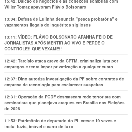
15:42:
Balcão de negócios e as conexões sombrias com
Willer Tomaz apavoram Flávio Bolsonaro
13:34:
Defesa de Lulinha denuncia "pesca probatória" e
vazamentos ilegais de inquéritos sigilosos
13:11:
VÍDEO: FLÁVIO BOLSONARO APANHA FEIO DE
JORNALISTAS APÓS MENTIR AO VIVO E PERDE O
CONTROLE!! QUE VEXAME!!
12:42:
Tarcísio ataca greve da CPTM, criminaliza luta por
empregos e tenta impor privatização a qualquer custo
12:37:
Dino autoriza investigação da PF sobre contratos de
empresa de tecnologia para esclarecer suspeitas
12:31:
Operação da PCDF desmascara rede terrorista com
seminarista que planejava ataques em Brasília nas Eleições
de 2026
11:53:
Patrimônio de deputado do PL cresce 19 vezes e
inclui fuzis, imóvel e carro de luxo