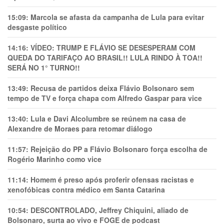
15:09:
Marcola se afasta da campanha de Lula para evitar
desgaste político
14:16:
VÍDEO: TRUMP E FLÁVIO SE DESESPERAM COM
QUEDA DO TARIFAÇO AO BRASIL!! LULA RINDO À TOA!!
SERÁ NO 1° TURNO!!
13:49:
Recusa de partidos deixa Flávio Bolsonaro sem
tempo de TV e força chapa com Alfredo Gaspar para vice
13:40:
Lula e Davi Alcolumbre se reúnem na casa de
Alexandre de Moraes para retomar diálogo
11:57:
Rejeição do PP a Flávio Bolsonaro força escolha de
Rogério Marinho como vice
11:14:
Homem é preso após proferir ofensas racistas e
xenofóbicas contra médico em Santa Catarina
10:54:
DESCONTROLADO, Jeffrey Chiquini, aliado de
Bolsonaro, surta ao vivo e FOGE de podcast