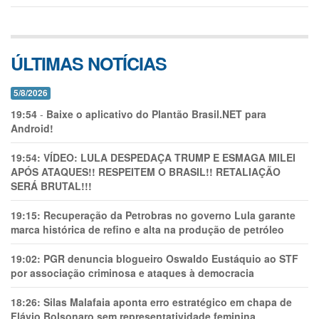
ÚLTIMAS NOTÍCIAS
5/8/2026
19:54
-
Baixe o aplicativo do Plantão Brasil.NET para
Android!
19:54:
VÍDEO: LULA DESPEDAÇA TRUMP E ESMAGA MILEI
APÓS ATAQUES!! RESPEITEM O BRASIL!! RETALIAÇÃO
SERÁ BRUTAL!!!
19:15:
Recuperação da Petrobras no governo Lula garante
marca histórica de refino e alta na produção de petróleo
19:02:
PGR denuncia blogueiro Oswaldo Eustáquio ao STF
por associação criminosa e ataques à democracia
18:26:
Silas Malafaia aponta erro estratégico em chapa de
Flávio Bolsonaro sem representatividade feminina