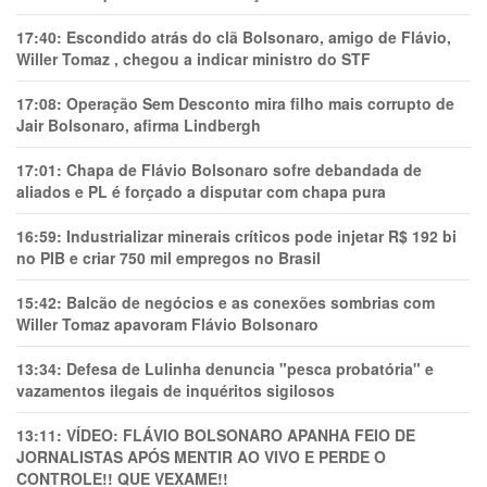
17:40:
Escondido atrás do clã Bolsonaro, amigo de Flávio,
Willer Tomaz , chegou a indicar ministro do STF
17:08:
Operação Sem Desconto mira filho mais corrupto de
Jair Bolsonaro, afirma Lindbergh
17:01:
Chapa de Flávio Bolsonaro sofre debandada de
aliados e PL é forçado a disputar com chapa pura
16:59:
Industrializar minerais críticos pode injetar R$ 192 bi
no PIB e criar 750 mil empregos no Brasil
15:42:
Balcão de negócios e as conexões sombrias com
Willer Tomaz apavoram Flávio Bolsonaro
13:34:
Defesa de Lulinha denuncia "pesca probatória" e
vazamentos ilegais de inquéritos sigilosos
13:11:
VÍDEO: FLÁVIO BOLSONARO APANHA FEIO DE
JORNALISTAS APÓS MENTIR AO VIVO E PERDE O
CONTROLE!! QUE VEXAME!!