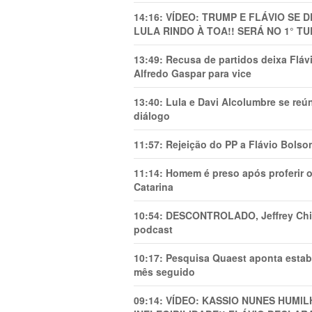
14:16:
VÍDEO: TRUMP E FLÁVIO SE 
LULA RINDO À TOA!! SERÁ NO 1° TU
13:49:
Recusa de partidos deixa Flá
Alfredo Gaspar para vice
13:40:
Lula e Davi Alcolumbre se reú
diálogo
11:57:
Rejeição do PP a Flávio Bolso
11:14:
Homem é preso após proferir o
Catarina
10:54:
DESCONTROLADO, Jeffrey Chiqu
podcast
10:17:
Pesquisa Quaest aponta estab
mês seguido
09:14:
VÍDEO: KASSIO NUNES HUMl