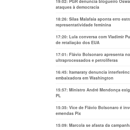
19:02:
PGR denuncia blogueiro Oswal
ataques à democracia
18:26:
Silas Malafaia aponta erro es
representatividade feminina
17:20:
Lula conversa com Vladimir Put
de retaliação dos EUA
17:01:
Flávio Bolsonaro apresenta no
ultraprocessados e petrolíferas
16:45:
Itamaraty denuncia interferên
embaixadora em Washington
15:57:
Ministro André Mendonça exig
PL
15:35:
Vice de Flávio Bolsonaro é in
emendas Pix
15:09:
Marcola se afasta da campanha