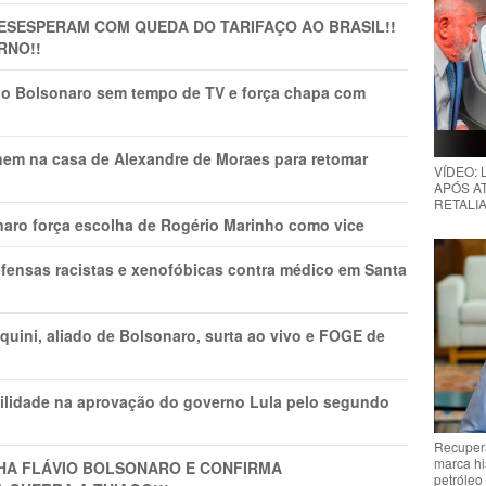
DESESPERAM COM QUEDA DO TARIFAÇO AO BRASIL!!
RNO!!
vio Bolsonaro sem tempo de TV e força chapa com
nem na casa de Alexandre de Moraes para retomar
VÍDEO:
APÓS AT
RETALIA
naro força escolha de Rogério Marinho como vice
fensas racistas e xenofóbicas contra médico em Santa
ini, aliado de Bolsonaro, surta ao vivo e FOGE de
ilidade na aprovação do governo Lula pelo segundo
Recupera
marca hi
LHA FLÁVIO BOLSONARO E CONFIRMA
petróleo