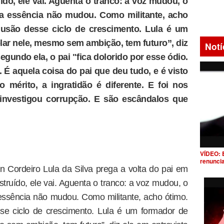
do, ele vai. Aguenta o tranco: a voz mudou, o
 a essência não mudou. Como militante, acho
usão desse ciclo de crescimento. Lula é um
lar nele, mesmo sem ambição, tem futuro”, diz
Notí
egundo ela, o pai "fica dolorido por esse ódio.
 É aquela coisa do pai que deu tudo, e é visto
mérito, a ingratidão é diferente. E foi nos
investigou corrupção. E são escândalos que
VÍDEO: 
renunci
an Cordeiro Lula da Silva prega a volta do pai em
truído, ele vai. Aguenta o tranco: a voz mudou, o
essência não mudou. Como militante, acho ótimo.
e ciclo de crescimento. Lula é um formador de