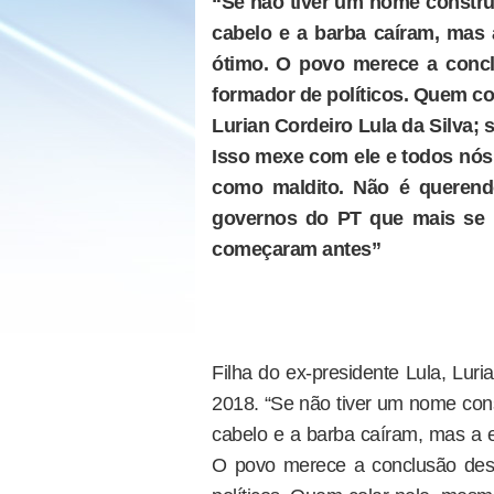
“Se não tiver um nome construí
cabelo e a barba caíram, mas
ótimo. O povo merece a concl
formador de políticos. Quem co
Lurian Cordeiro Lula da Silva; s
Isso mexe com ele e todos nós.
como maldito. Não é querendo 
governos do PT que mais se 
começaram antes”
Filha do ex-presidente Lula, Luri
2018. “Se não tiver um nome cons
cabelo e a barba caíram, mas a 
O povo merece a conclusão dess