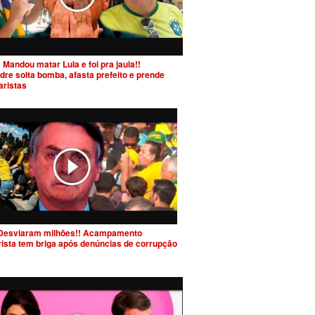
 Mandou matar Lula e foi pra jaula!!
dre solta bomba, afasta prefeito e prende
aristas
Desviaram milhões!! Acampamento
rista tem briga após denúncias de corrupção