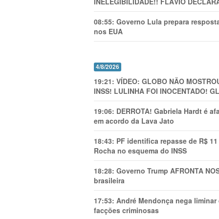
INELEGIBILIDADE!! FLÁVIO DECLAR
08:55:
Governo Lula prepara resposta
nos EUA
4/8/2026
19:21:
VÍDEO: GLOBO NÃO MOSTROU
INSS! LULINHA FOI INOCENTADO! 
19:06:
DERROTA! Gabriela Hardt é af
em acordo da Lava Jato
18:43:
PF identifica repasse de R$ 1
Rocha no esquema do INSS
18:28:
Governo Trump AFRONTA NOSS
brasileira
17:53:
André Mendonça nega liminar e
facções criminosas