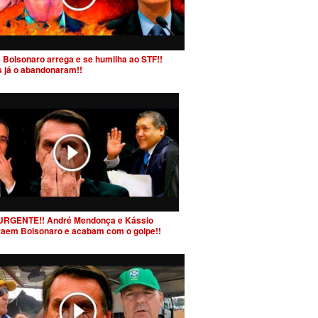
 Bolsonaro arrega e se humilha ao STF!!
s já o abandonaram!!
URGENTE!! André Mendonça e Kássio
raem Bolsonaro e acabam com o golpe!!