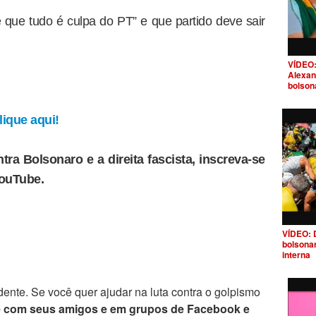
e que tudo é culpa do PT” e que partido deve sair
VÍDEO:
Alexan
bolson
ique aqui!
tra Bolsonaro e a direita fascista, inscreva-se
YouTube.
VÍDEO: 
bolsona
interna
ente. Se você quer ajudar na luta contra o golpismo
e com seus amigos e em grupos de Facebook e