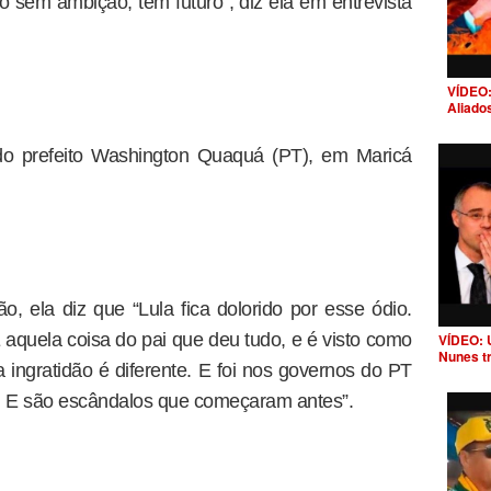
o sem ambição, tem futuro”, diz ela em entrevista
VÍDEO:
Aliado
do prefeito Washington Quaquá (PT), em Maricá
, ela diz que “Lula fica dolorido por esse ódio.
 aquela coisa do pai que deu tudo, e é visto como
VÍDEO: 
Nunes t
 ingratidão é diferente. E foi nos governos do PT
o. E são escândalos que começaram antes”.