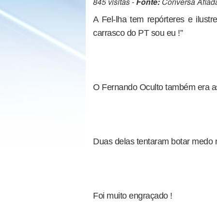
845 visitas -
Fonte:
Conversa Afiad
A Fel-lha tem repórteres e ilust
carrasco do PT sou eu !”
O Fernando Oculto também era 
Duas delas tentaram botar medo n
Foi muito engraçado !