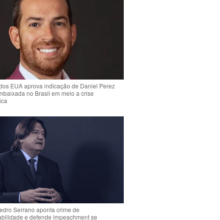
dos EUA aprova indicação de Daniel Perez
mbaixada no Brasil em meio a crise
ica
Pedro Serrano aponta crime de
abilidade e defende impeachment se