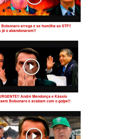
 Bolsonaro arrega e se humilha ao STF!!
s já o abandonaram!!
URGENTE!! André Mendonça e Kássio
raem Bolsonaro e acabam com o golpe!!