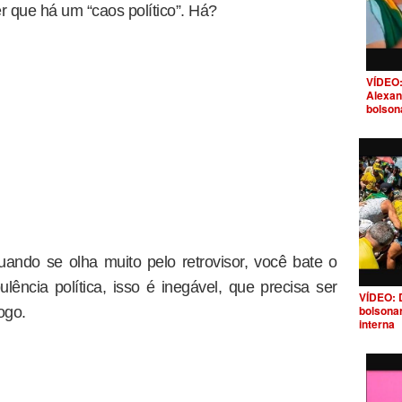
 que há um “caos político”. Há?
VÍDEO:
Alexan
bolson
uando se olha muito pelo retrovisor, você bate o
ência política, isso é inegável, que precisa ser
VÍDEO: 
bolsona
ogo.
interna