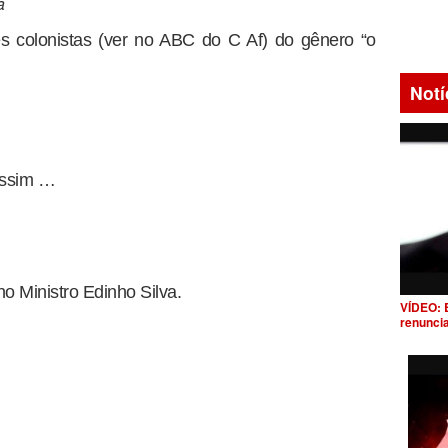
a
res colonistas (ver no ABC do C Af) do gênero “o
Notí
assim …
o Ministro Edinho Silva.
VÍDEO: 
renunci