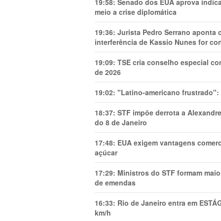
19:58:
Senado dos EUA aprova indica
meio a crise diplomática
19:36:
Jurista Pedro Serrano aponta
interferência de Kassio Nunes for co
19:09:
TSE cria conselho especial co
de 2026
19:02:
"Latino-americano frustrado":
18:37:
STF impõe derrota a Alexandre
do 8 de Janeiro
17:48:
EUA exigem vantagens comercia
açúcar
17:29:
Ministros do STF formam maio
de emendas
16:33:
Rio de Janeiro entra em ESTÁ
km/h