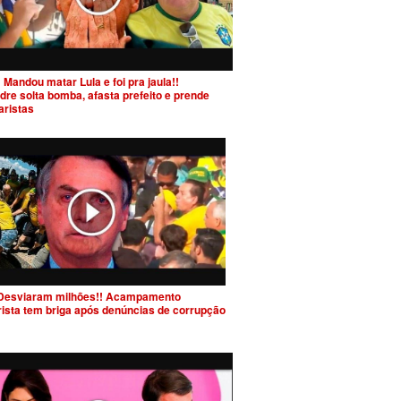
 Mandou matar Lula e foi pra jaula!!
dre solta bomba, afasta prefeito e prende
aristas
Desviaram milhões!! Acampamento
rista tem briga após denúncias de corrupção