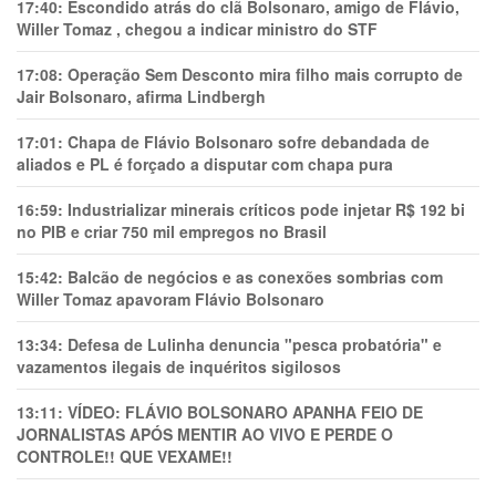
17:40:
Escondido atrás do clã Bolsonaro, amigo de Flávio,
Willer Tomaz , chegou a indicar ministro do STF
17:08:
Operação Sem Desconto mira filho mais corrupto de
Jair Bolsonaro, afirma Lindbergh
17:01:
Chapa de Flávio Bolsonaro sofre debandada de
aliados e PL é forçado a disputar com chapa pura
16:59:
Industrializar minerais críticos pode injetar R$ 192 bi
no PIB e criar 750 mil empregos no Brasil
15:42:
Balcão de negócios e as conexões sombrias com
Willer Tomaz apavoram Flávio Bolsonaro
13:34:
Defesa de Lulinha denuncia "pesca probatória" e
vazamentos ilegais de inquéritos sigilosos
13:11:
VÍDEO: FLÁVIO BOLSONARO APANHA FEIO DE
JORNALISTAS APÓS MENTIR AO VIVO E PERDE O
CONTROLE!! QUE VEXAME!!