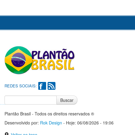
REDES SOCIAIS:
Buscar
Notícias do Flamengo
Notícias do Corinthians
Plantão Brasil - Todos os direitos reservados ®
Desenvolvido por:
Rok Design
- Hoje: 06/08/2026 - 19:06
Voltar ao topo