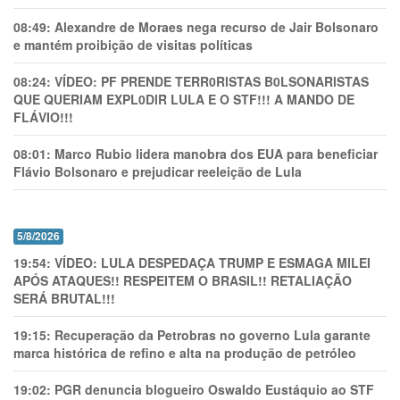
08:49:
Alexandre de Moraes nega recurso de Jair Bolsonaro
e mantém proibição de visitas políticas
08:24:
VÍDEO: PF PRENDE TERR0RlSTAS B0LSONARlSTAS
QUE QUERIAM EXPL0DlR LULA E O STF!!! A MANDO DE
FLÁVIO!!!
08:01:
Marco Rubio lidera manobra dos EUA para beneficiar
Flávio Bolsonaro e prejudicar reeleição de Lula
5/8/2026
19:54:
VÍDEO: LULA DESPEDAÇA TRUMP E ESMAGA MILEI
APÓS ATAQUES!! RESPEITEM O BRASIL!! RETALIAÇÃO
SERÁ BRUTAL!!!
19:15:
Recuperação da Petrobras no governo Lula garante
marca histórica de refino e alta na produção de petróleo
19:02:
PGR denuncia blogueiro Oswaldo Eustáquio ao STF