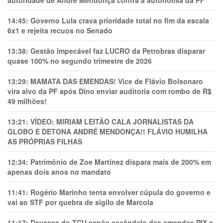
autoridade de André Mendonça contra a autonomia da PF
14:45:
Governo Lula crava prioridade total no fim da escala
6x1 e rejeita recuos no Senado
13:38:
Gestão impecável faz LUCRO da Petrobras disparar
quase 100% no segundo trimestre de 2026
13:29:
MAMATA DAS EMENDAS! Vice de Flávio Bolsonaro
vira alvo da PF após Dino enviar auditoria com rombo de R$
49 milhões!
13:21:
VÍDEO: MIRIAM LEITÃO CALA JORNALISTAS DA
GLOBO E DETONA ANDRÉ MENDONÇA!! FLÁVIO HUMILHA
AS PRÓPRIAS FILHAS
12:34:
Patrimônio de Zoe Martínez dispara mais de 200% em
apenas dois anos no mandato
11:41:
Rogério Marinho tenta envolver cúpula do governo e
vai ao STF por quebra de sigilo de Marcola
11:17:
Devassa do TCU expõe escândalo das emendas PIX e