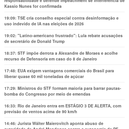
responsabilidade e defende impeachment se interferência de
Kassio Nunes for confirmada
19:09:
TSE cria conselho especial contra desinformação e
uso indevido de IA nas eleições de 2026
19:02:
"Latino-americano frustrado": Lula rebate acusações
de secretário de Donald Trump
18:37:
STF impõe derrota a Alexandre de Moraes e acolhe
recurso de Defensoria em caso do 8 de Janeiro
17:48:
EUA exigem vantagens comerciais do Brasil para
liberar quase 60 mil toneladas de açúcar
17:29:
Ministros do STF formam maioria para barrar pautas-
bomba do Congresso por meio de emendas
16:33:
Rio de Janeiro entra em ESTÁGIO 3 DE ALERTA, com
previsão de ventos acima de 90 km/h
14:46:
Jurista Wálter Maierovitch aponta abuso de