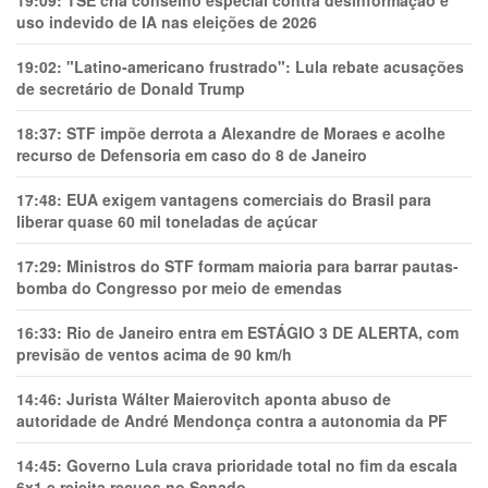
19:09:
TSE cria conselho especial contra desinformação e
uso indevido de IA nas eleições de 2026
19:02:
"Latino-americano frustrado": Lula rebate acusações
de secretário de Donald Trump
18:37:
STF impõe derrota a Alexandre de Moraes e acolhe
recurso de Defensoria em caso do 8 de Janeiro
17:48:
EUA exigem vantagens comerciais do Brasil para
liberar quase 60 mil toneladas de açúcar
17:29:
Ministros do STF formam maioria para barrar pautas-
bomba do Congresso por meio de emendas
16:33:
Rio de Janeiro entra em ESTÁGIO 3 DE ALERTA, com
previsão de ventos acima de 90 km/h
14:46:
Jurista Wálter Maierovitch aponta abuso de
autoridade de André Mendonça contra a autonomia da PF
14:45:
Governo Lula crava prioridade total no fim da escala
6x1 e rejeita recuos no Senado