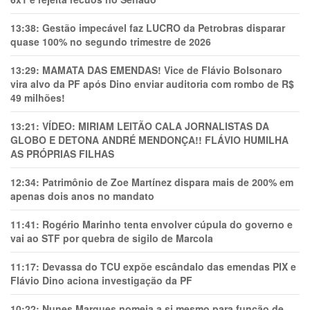
13:38:
Gestão impecável faz LUCRO da Petrobras disparar
quase 100% no segundo trimestre de 2026
13:29:
MAMATA DAS EMENDAS! Vice de Flávio Bolsonaro
vira alvo da PF após Dino enviar auditoria com rombo de R$
49 milhões!
13:21:
VÍDEO: MIRIAM LEITÃO CALA JORNALISTAS DA
GLOBO E DETONA ANDRÉ MENDONÇA!! FLÁVIO HUMILHA
AS PRÓPRIAS FILHAS
12:34:
Patrimônio de Zoe Martínez dispara mais de 200% em
apenas dois anos no mandato
11:41:
Rogério Marinho tenta envolver cúpula do governo e
vai ao STF por quebra de sigilo de Marcola
11:17:
Devassa do TCU expõe escândalo das emendas PIX e
Flávio Dino aciona investigação da PF
10:22:
Nunes Marques nomeia a si mesmo para função de