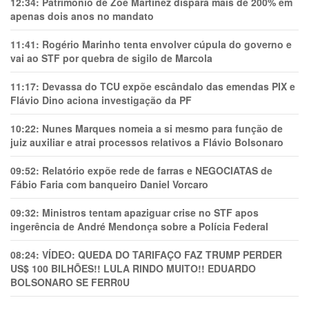
12:34:
Patrimônio de Zoe Martínez dispara mais de 200% em
apenas dois anos no mandato
11:41:
Rogério Marinho tenta envolver cúpula do governo e
vai ao STF por quebra de sigilo de Marcola
11:17:
Devassa do TCU expõe escândalo das emendas PIX e
Flávio Dino aciona investigação da PF
10:22:
Nunes Marques nomeia a si mesmo para função de
juiz auxiliar e atrai processos relativos a Flávio Bolsonaro
09:52:
Relatório expõe rede de farras e NEGOCIATAS de
Fábio Faria com banqueiro Daniel Vorcaro
09:32:
Ministros tentam apaziguar crise no STF apos
ingerência de André Mendonça sobre a Polícia Federal
08:24:
VÍDEO: QUEDA DO TARIFAÇO FAZ TRUMP PERDER
US$ 100 BILHÕES!! LULA RINDO MUITO!! EDUARDO
BOLSONARO SE FERR0U