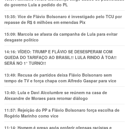
do governo Lula a pedido do PL
15:35:
Vice de Flávio Bolsonaro é investigado pelo TCU por
repasse de R$ 6 milhões em emendas Pix
15:09:
Marcola se afasta da campanha de Lula para evitar
desgaste político
14:16:
VÍDEO: TRUMP E FLÁVIO SE DESESPERAM COM
QUEDA DO TARIFAÇO AO BRASIL!! LULA RINDO À TOA!!
SERÁ NO 1° TURNO!!
13:49:
Recusa de partidos deixa Flávio Bolsonaro sem
tempo de TV e força chapa com Alfredo Gaspar para vice
13:40:
Lula e Davi Alcolumbre se reúnem na casa de
Alexandre de Moraes para retomar diálogo
11:57:
Rejeição do PP a Flávio Bolsonaro força escolha de
Rogério Marinho como vice
11:14:
Homem é preso após proferir ofensas racistas e