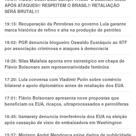
APÓS ATAQUES!! RESPEITEM O BRASIL!! RETALIAÇÃO
SERÁ BRUTAL!!!
19:15:
Recuperação da Petrobras no governo Lula garante
marca histórica de refino e alta na produção de petróleo
19:02:
PGR denuncia blogueiro Oswaldo Eustáquio ao STF
por associação criminosa e ataques à democracia
18:26:
Silas Malafaia aponta erro estratégico em chapa de
Flávio Bolsonaro sem representatividade feminina
17:20:
Lula conversa com Vladimir Putin sobre comércio
bilateral e apoio diplomático antes de retaliação dos EUA
17:01:
Flávio Bolsonaro apresenta nove propostas que
beneficiam os EUA, ricaços, ultraprocessados e petrolíferas
16:45:
Itamaraty denuncia interferência dos EUA na eleição
após cassação de visto de embaixadora em Washington
15:57:
Ministro André Mendonça exige dados de publicidade