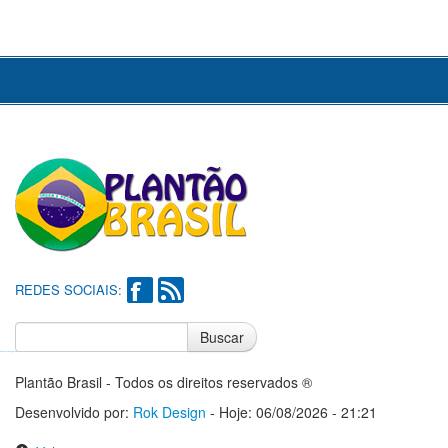
REDES SOCIAIS:
Buscar
Notícias do Flamengo
Notícias do Corinthians
Plantão Brasil - Todos os direitos reservados ®
Desenvolvido por:
Rok Design
- Hoje: 06/08/2026 - 21:21