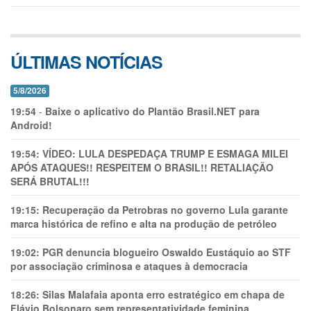
ÚLTIMAS NOTÍCIAS
5/8/2026
19:54
-
Baixe o aplicativo do Plantão Brasil.NET para
Android!
19:54:
VÍDEO: LULA DESPEDAÇA TRUMP E ESMAGA MILEI
APÓS ATAQUES!! RESPEITEM O BRASIL!! RETALIAÇÃO
SERÁ BRUTAL!!!
19:15:
Recuperação da Petrobras no governo Lula garante
marca histórica de refino e alta na produção de petróleo
19:02:
PGR denuncia blogueiro Oswaldo Eustáquio ao STF
por associação criminosa e ataques à democracia
18:26:
Silas Malafaia aponta erro estratégico em chapa de
Flávio Bolsonaro sem representatividade feminina