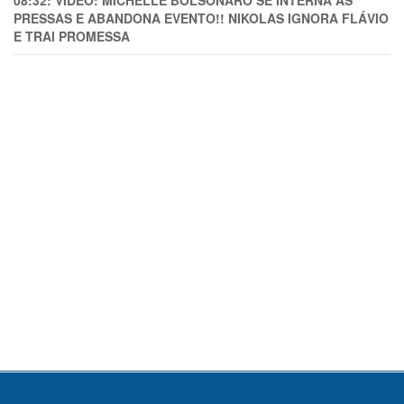
08:32:
VÍDEO: MICHELLE BOLSONARO SE INTERNA ÀS
PRESSAS E ABANDONA EVENTO!! NIKOLAS IGNORA FLÁVIO
E TRAl PROMESSA