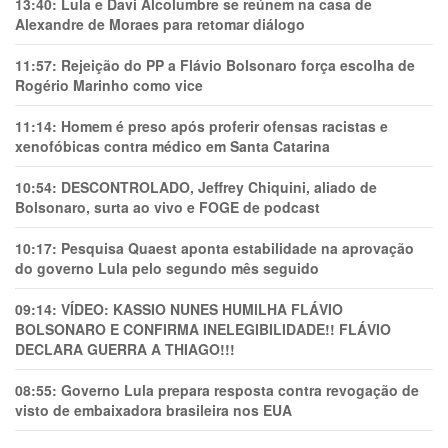
13:40:
Lula e Davi Alcolumbre se reúnem na casa de
Alexandre de Moraes para retomar diálogo
11:57:
Rejeição do PP a Flávio Bolsonaro força escolha de
Rogério Marinho como vice
11:14:
Homem é preso após proferir ofensas racistas e
xenofóbicas contra médico em Santa Catarina
10:54:
DESCONTROLADO, Jeffrey Chiquini, aliado de
Bolsonaro, surta ao vivo e FOGE de podcast
10:17:
Pesquisa Quaest aponta estabilidade na aprovação
do governo Lula pelo segundo mês seguido
09:14:
VÍDEO: KASSIO NUNES HUMlLHA FLÁVIO
BOLSONARO E CONFIRMA INELEGIBILIDADE!! FLÁVIO
DECLARA GUERRA A THIAGO!!!
08:55:
Governo Lula prepara resposta contra revogação de
visto de embaixadora brasileira nos EUA