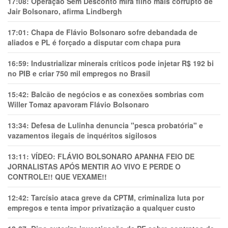
17:08:
Operação Sem Desconto mira filho mais corrupto de
Jair Bolsonaro, afirma Lindbergh
17:01:
Chapa de Flávio Bolsonaro sofre debandada de
aliados e PL é forçado a disputar com chapa pura
16:59:
Industrializar minerais críticos pode injetar R$ 192 bi
no PIB e criar 750 mil empregos no Brasil
15:42:
Balcão de negócios e as conexões sombrias com
Willer Tomaz apavoram Flávio Bolsonaro
13:34:
Defesa de Lulinha denuncia "pesca probatória" e
vazamentos ilegais de inquéritos sigilosos
13:11:
VÍDEO: FLÁVIO BOLSONARO APANHA FEIO DE
JORNALISTAS APÓS MENTIR AO VIVO E PERDE O
CONTROLE!! QUE VEXAME!!
12:42:
Tarcísio ataca greve da CPTM, criminaliza luta por
empregos e tenta impor privatização a qualquer custo