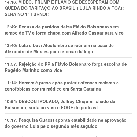
14:16:
VÍDEO: TRUMP E FLÁVIO SE DESESPERAM COM
QUEDA DO TARIFAÇO AO BRASIL!! LULA RINDO À TOA!!
SERÁ NO 1° TURNO!!
13:49:
Recusa de partidos deixa Flávio Bolsonaro sem
tempo de TV e força chapa com Alfredo Gaspar para vice
13:40:
Lula e Davi Alcolumbre se reúnem na casa de
Alexandre de Moraes para retomar diálogo
11:57:
Rejeição do PP a Flávio Bolsonaro força escolha de
Rogério Marinho como vice
11:14:
Homem é preso após proferir ofensas racistas e
xenofóbicas contra médico em Santa Catarina
10:54:
DESCONTROLADO, Jeffrey Chiquini, aliado de
Bolsonaro, surta ao vivo e FOGE de podcast
10:17:
Pesquisa Quaest aponta estabilidade na aprovação
do governo Lula pelo segundo mês seguido