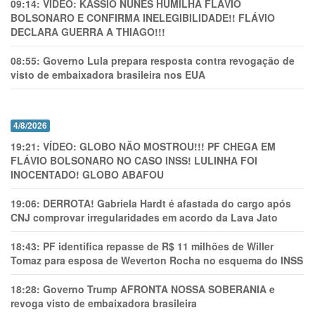
09:14:
VÍDEO: KASSIO NUNES HUMlLHA FLÁVIO
BOLSONARO E CONFIRMA INELEGIBILIDADE!! FLÁVIO
DECLARA GUERRA A THIAGO!!!
08:55:
Governo Lula prepara resposta contra revogação de
visto de embaixadora brasileira nos EUA
4/8/2026
19:21:
VÍDEO: GLOBO NÃO MOSTROU!!! PF CHEGA EM
FLÁVIO BOLSONARO NO CASO INSS! LULINHA FOI
INOCENTADO! GLOBO ABAFOU
19:06:
DERROTA! Gabriela Hardt é afastada do cargo após
CNJ comprovar irregularidades em acordo da Lava Jato
18:43:
PF identifica repasse de R$ 11 milhões de Willer
Tomaz para esposa de Weverton Rocha no esquema do INSS
18:28:
Governo Trump AFRONTA NOSSA SOBERANIA e
revoga visto de embaixadora brasileira