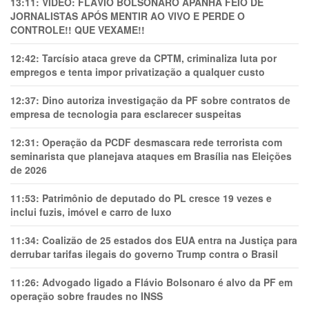
13:11:
VÍDEO: FLÁVIO BOLSONARO APANHA FEIO DE
JORNALISTAS APÓS MENTIR AO VIVO E PERDE O
CONTROLE!! QUE VEXAME!!
12:42:
Tarcísio ataca greve da CPTM, criminaliza luta por
empregos e tenta impor privatização a qualquer custo
12:37:
Dino autoriza investigação da PF sobre contratos de
empresa de tecnologia para esclarecer suspeitas
12:31:
Operação da PCDF desmascara rede terrorista com
seminarista que planejava ataques em Brasília nas Eleições
de 2026
11:53:
Patrimônio de deputado do PL cresce 19 vezes e
inclui fuzis, imóvel e carro de luxo
11:34:
Coalizão de 25 estados dos EUA entra na Justiça para
derrubar tarifas ilegais do governo Trump contra o Brasil
11:26:
Advogado ligado a Flávio Bolsonaro é alvo da PF em
operação sobre fraudes no INSS