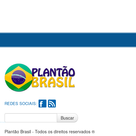
REDES SOCIAIS:
Buscar
Notícias do Flamengo
Notícias do Corinthians
Plantão Brasil - Todos os direitos reservados ®