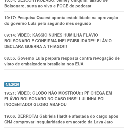
10:54:
DESCONTROLADO, Jeffrey Chiquini, aliado de
Bolsonaro, surta ao vivo e FOGE de podcast
10:17:
Pesquisa Quaest aponta estabilidade na aprovação
do governo Lula pelo segundo mês seguido
09:14:
VÍDEO: KASSIO NUNES HUMlLHA FLÁVIO
BOLSONARO E CONFIRMA INELEGIBILIDADE!! FLÁVIO
DECLARA GUERRA A THIAGO!!!
08:55:
Governo Lula prepara resposta contra revogação de
visto de embaixadora brasileira nos EUA
4/8/2026
19:21:
VÍDEO: GLOBO NÃO MOSTROU!!! PF CHEGA EM
FLÁVIO BOLSONARO NO CASO INSS! LULINHA FOI
INOCENTADO! GLOBO ABAFOU
19:06:
DERROTA! Gabriela Hardt é afastada do cargo após
CNJ comprovar irregularidades em acordo da Lava Jato