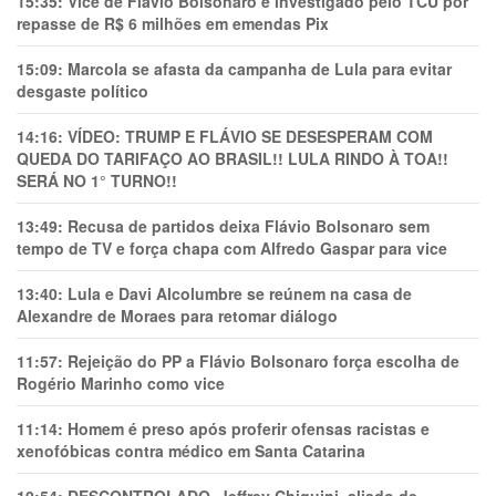
15:35:
Vice de Flávio Bolsonaro é investigado pelo TCU por
repasse de R$ 6 milhões em emendas Pix
15:09:
Marcola se afasta da campanha de Lula para evitar
desgaste político
14:16:
VÍDEO: TRUMP E FLÁVIO SE DESESPERAM COM
QUEDA DO TARIFAÇO AO BRASIL!! LULA RINDO À TOA!!
SERÁ NO 1° TURNO!!
13:49:
Recusa de partidos deixa Flávio Bolsonaro sem
tempo de TV e força chapa com Alfredo Gaspar para vice
13:40:
Lula e Davi Alcolumbre se reúnem na casa de
Alexandre de Moraes para retomar diálogo
11:57:
Rejeição do PP a Flávio Bolsonaro força escolha de
Rogério Marinho como vice
11:14:
Homem é preso após proferir ofensas racistas e
xenofóbicas contra médico em Santa Catarina