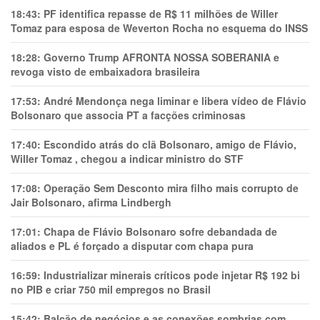
18:43:
PF identifica repasse de R$ 11 milhões de Willer
Tomaz para esposa de Weverton Rocha no esquema do INSS
18:28:
Governo Trump AFRONTA NOSSA SOBERANIA e
revoga visto de embaixadora brasileira
17:53:
André Mendonça nega liminar e libera vídeo de Flávio
Bolsonaro que associa PT a facções criminosas
17:40:
Escondido atrás do clã Bolsonaro, amigo de Flávio,
Willer Tomaz , chegou a indicar ministro do STF
17:08:
Operação Sem Desconto mira filho mais corrupto de
Jair Bolsonaro, afirma Lindbergh
17:01:
Chapa de Flávio Bolsonaro sofre debandada de
aliados e PL é forçado a disputar com chapa pura
16:59:
Industrializar minerais críticos pode injetar R$ 192 bi
no PIB e criar 750 mil empregos no Brasil
15:42:
Balcão de negócios e as conexões sombrias com