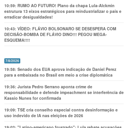
10:59:
RUMO AO FUTURO! Plano da chapa Lula-Alckmin
estrutura 13 eixos estratégicos para reindustrializar o país e
erradicar desigualdades!
10:43:
VÍDEO: FLÁVIO BOLSONARO SE DESESPERA COM
DECISÃO-BOMBA DE FLÁVIO DINO!!! PEGOU MEGA-
ESQUEMA!!!!
7/8/2026
19:58:
Senado dos EUA aprova indicação de Daniel Perez
para a embaixada no Brasil em meio a crise diplomática
19:36:
Jurista Pedro Serrano aponta crime de
responsabilidade e defende impeachment se interferência de
Kassio Nunes for confirmada
19:09:
TSE cria conselho especial contra desinformação e
uso indevido de IA nas eleições de 2026
19:02:
"Latino-americano frustrado": Lula rebate acusações