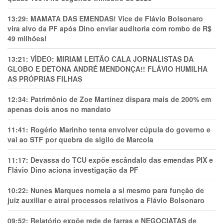
13:29:
MAMATA DAS EMENDAS! Vice de Flávio Bolsonaro
vira alvo da PF após Dino enviar auditoria com rombo de R$
49 milhões!
13:21:
VÍDEO: MIRIAM LEITÃO CALA JORNALISTAS DA
GLOBO E DETONA ANDRÉ MENDONÇA!! FLÁVIO HUMILHA
AS PRÓPRIAS FILHAS
12:34:
Patrimônio de Zoe Martínez dispara mais de 200% em
apenas dois anos no mandato
11:41:
Rogério Marinho tenta envolver cúpula do governo e
vai ao STF por quebra de sigilo de Marcola
11:17:
Devassa do TCU expõe escândalo das emendas PIX e
Flávio Dino aciona investigação da PF
10:22:
Nunes Marques nomeia a si mesmo para função de
juiz auxiliar e atrai processos relativos a Flávio Bolsonaro
09:52:
Relatório expõe rede de farras e NEGOCIATAS de