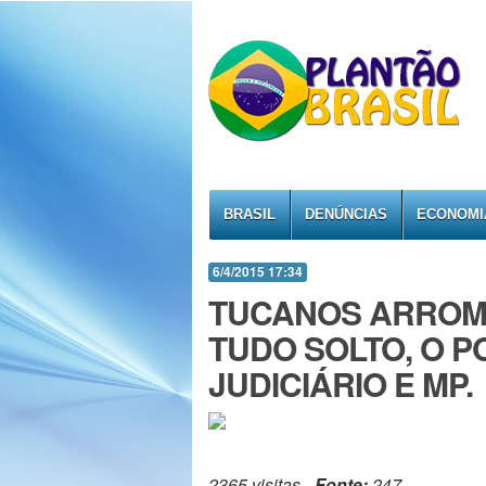
BRASIL
DENÚNCIAS
ECONOMI
6/4/2015 17:34
TUCANOS ARROMB
TUDO SOLTO, O 
JUDICIÁRIO E MP.
2365 visitas -
Fonte:
247