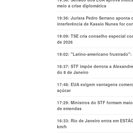
meio a crise diplomática
19:36:
Jurista Pedro Serrano aponta
interferência de Kassio Nunes for co
19:09:
TSE cria conselho especial co
de 2026
19:02:
"Latino-americano frustrado":
18:37:
STF impõe derrota a Alexandre
do 8 de Janeiro
17:48:
EUA exigem vantagens comercia
açúcar
17:29:
Ministros do STF formam maio
de emendas
16:33:
Rio de Janeiro entra em ESTÁ
km/h