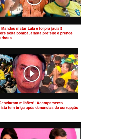
 Mandou matar Lula e foi pra jaula!!
dre solta bomba, afasta prefeito e prende
aristas
Desviaram milhões!! Acampamento
rista tem briga após denúncias de corrupção