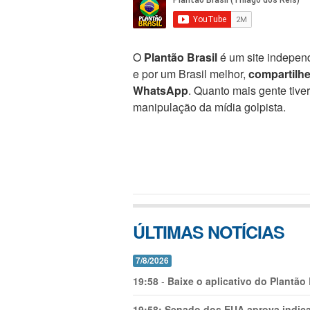
O
Plantão Brasil
é um site independ
e por um Brasil melhor,
compartilh
WhatsApp
. Quanto mais gente tive
manipulação da mídia golpista.
ÚLTIMAS NOTÍCIAS
7/8/2026
19:58
-
Baixe o aplicativo do Plantão
19:58:
Senado dos EUA aprova indica