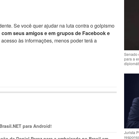
ente. Se você quer ajudar na luta contra o golpismo
e com seus amigos e em grupos de Facebook e
r acesso às informações, menos poder terá a
Senado 
para a e
diplomát
 Brasil.NET para Android!
Jurista 
respons
ção de Daniel Perez para a embaixada no Brasil em