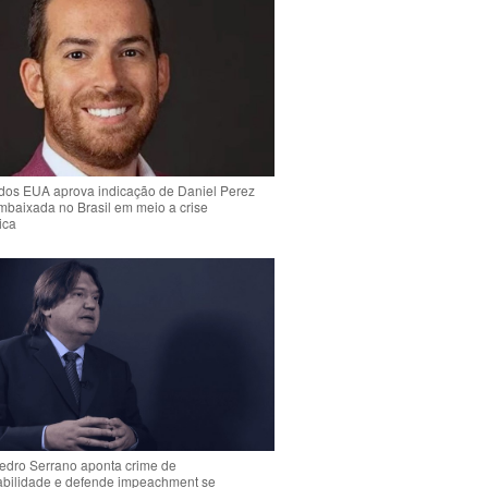
dos EUA aprova indicação de Daniel Perez
mbaixada no Brasil em meio a crise
ica
Pedro Serrano aponta crime de
abilidade e defende impeachment se