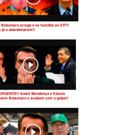
 Bolsonaro arrega e se humilha ao STF!!
s já o abandonaram!!
URGENTE!! André Mendonça e Kássio
raem Bolsonaro e acabam com o golpe!!