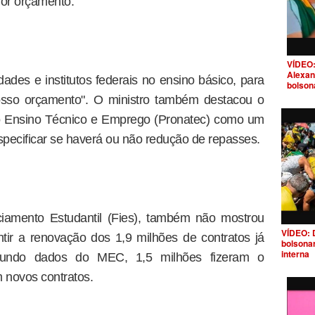
ior orçamento.
VÍDEO:
Alexan
dades e institutos federais no ensino básico, para
bolson
osso orçamento". O ministro também destacou o
o Ensino Técnico e Emprego (Pronatec) como um
specificar se haverá ou não redução de repasses.
iamento Estudantil (Fies), também não mostrou
VÍDEO: 
ntir a renovação dos 1,9 milhões de contratos já
bolsona
interna
gundo dados do MEC, 1,5 milhões fizeram o
m novos contratos.