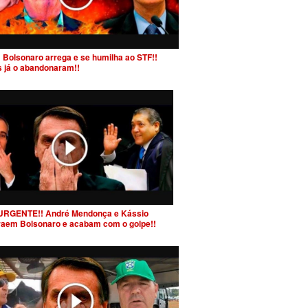
 Bolsonaro arrega e se humilha ao STF!!
s já o abandonaram!!
URGENTE!! André Mendonça e Kássio
raem Bolsonaro e acabam com o golpe!!