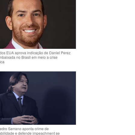
dos EUA aprova indicação de Daniel Perez
mbaixada no Brasil em meio a crise
ica
Pedro Serrano aponta crime de
abilidade e defende impeachment se