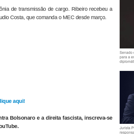
ia de transmissão de cargo. Ribeiro recebeu a
Cláudio Costa, que comanda o MEC desde março.
Senado 
para a e
diplomát
ique aqui!
tra Bolsonaro e a direita fascista, inscreva-se
YouTube.
Jurista 
respons