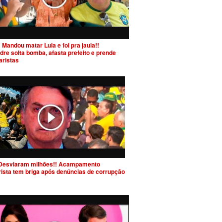
 Mandou matar Lula e foi pra jaula!!
dre solta bomba, afasta prefeito e prende
aristas
Desviaram milhões!! Acampamento
rista tem briga após denúncias de corrupção