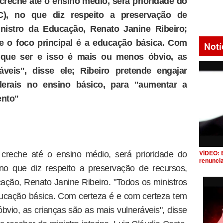
creche até o ensino médio, será prioridade do
C), no que diz respeito a preservação de
nistro da Educação, Renato Janine Ribeiro;
e o foco principal é a educação básica. Com
Notí
 que ser e isso é mais ou menos óbvio, as
veis", disse ele; Ribeiro pretende engajar
ederais no ensino básico, para "aumentar a
ento"
VÍDEO: 
creche até o ensino médio, será prioridade do
renunci
no que diz respeito a preservação de recursos,
ção, Renato Janine Ribeiro. "Todos os ministros
ducação básica. Com certeza é e com certeza tem
bvio, as crianças são as mais vulneráveis", disse