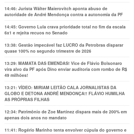
14:46:
Jurista Wálter Maierovitch aponta abuso de
autoridade de André Mendonça contra a autonomia da PF
14:45:
Governo Lula crava prioridade total no fim da escala
6x1 e rejeita recuos no Senado
13:38:
Gestão impecável faz LUCRO da Petrobras disparar
quase 100% no segundo trimestre de 2026
13:29:
MAMATA DAS EMENDAS! Vice de Flávio Bolsonaro
vira alvo da PF após Dino enviar auditoria com rombo de R$
49 milhões!
13:21:
VÍDEO: MIRIAM LEITÃO CALA JORNALISTAS DA
GLOBO E DETONA ANDRÉ MENDONÇA!! FLÁVIO HUMILHA
AS PRÓPRIAS FILHAS
12:34:
Patrimônio de Zoe Martínez dispara mais de 200% em
apenas dois anos no mandato
11:41:
Rogério Marinho tenta envolver cúpula do governo e