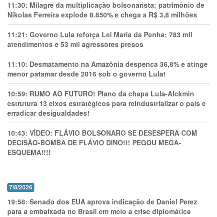
11:30:
Milagre da multiplicação bolsonarista: patrimônio de
Nikolas Ferreira explode 8.850% e chega a R$ 3,8 milhões
11:21:
Governo Lula reforça Lei Maria da Penha: 783 mil
atendimentos e 53 mil agressores presos
11:10:
Desmatamento na Amazônia despenca 36,8% e atinge
menor patamar desde 2016 sob o governo Lula!
10:59:
RUMO AO FUTURO! Plano da chapa Lula-Alckmin
estrutura 13 eixos estratégicos para reindustrializar o país e
erradicar desigualdades!
10:43:
VÍDEO: FLÁVIO BOLSONARO SE DESESPERA COM
DECISÃO-BOMBA DE FLÁVIO DINO!!! PEGOU MEGA-
ESQUEMA!!!!
7/8/2026
19:58:
Senado dos EUA aprova indicação de Daniel Perez
para a embaixada no Brasil em meio a crise diplomática