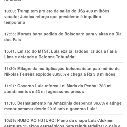
18:00:
Trump tem projeto de salão de US$ 400 milhões
vetado; Justiça reforça que presidente é inquilino
temporário
17:55:
Moraes barra pedido de Bolsonaro para visitas no Dia
dos Pais
15:41:
Em ato do MTST, Lula exalta Haddad, critica a Faria
Lima e defende a Reforma Tributária!
11:30:
Milagre da multiplicação bolsonarista: patrimônio de
Nikolas Ferreira explode 8.850% e chega a R$ 3,8 milhões
11:21:
Governo Lula reforça Lei Maria da Penha: 783 mil
atendimentos e 53 mil agressores presos
11:10:
Desmatamento na Amazônia despenca 36,8% e atinge
menor patamar desde 2016 sob o governo Lula!
10:59:
RUMO AO FUTURO! Plano da chapa Lula-Alckmin
estrutura 13 eixos estratégicos para reindustrializar o país e