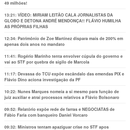
49 milhões!
13:21:
VÍDEO: MIRIAM LEITÃO CALA JORNALISTAS DA
GLOBO E DETONA ANDRÉ MENDONÇA!! FLÁVIO HUMILHA
AS PRÓPRIAS FILHAS
12:34:
Patrimônio de Zoe Martínez dispara mais de 200% em
apenas dois anos no mandato
11:41:
Rogério Marinho tenta envolver cúpula do governo e
vai ao STF por quebra de sigilo de Marcola
11:17:
Devassa do TCU expõe escândalo das emendas PIX e
Flávio Dino aciona investigação da PF
10:22:
Nunes Marques nomeia a si mesmo para função de
juiz auxiliar e atrai processos relativos a Flávio Bolsonaro
09:52:
Relatório expõe rede de farras e NEGOCIATAS de
Fábio Faria com banqueiro Daniel Vorcaro
09:32:
Ministros tentam apaziguar crise no STF apos