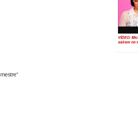
VÍDEO: Mic
saíram no t
imestre”