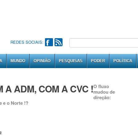
REDES SOCIAIS:
A
MUNDO
OPINIÃO
PESQUISAS
PODER
POLÍTICA
 A ADM, COM A CVC !
O fluxo
mudou de
direção:
e e o Norte !?
a