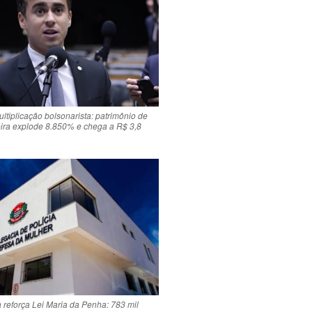
ltiplicação bolsonarista: patrimônio de
eira explode 8.850% e chega a R$ 3,8
 reforça Lei Maria da Penha: 783 mil