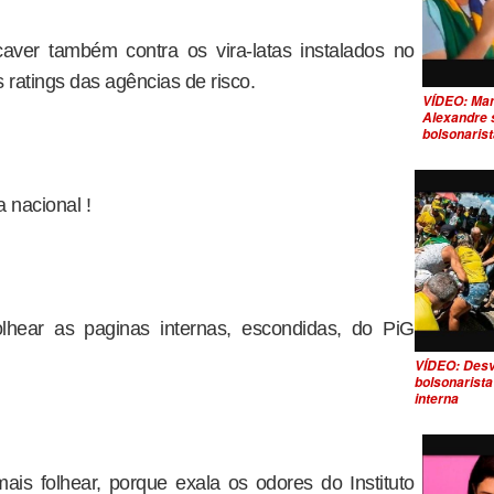
aver também contra os vira-latas instalados no
ratings das agências de risco.
VÍDEO: Mand
Alexandre s
bolsonaris
 nacional !
lhear as paginas internas, escondidas, do PiG
VÍDEO: Des
bolsonarista
interna
s folhear, porque exala os odores do Instituto