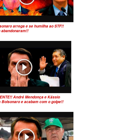
sonaro arrega e se humilha ao STF!!
 o abandonaram!!
ENTE!! André Mendonça e Kássio
 Bolsonaro e acabam com o golpe!!