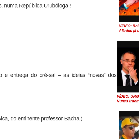
cos, numa República Urubóloga !
VÍDEO: Bol
Aliados já
mo e entrega do pré-sal – as ideias “novas” dos
VÍDEO: URG
Nunes traem
Alca, do eminente professor Bacha.)