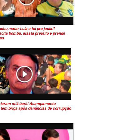
ou matar Lula e foi pra jaula!!
olta bomba, afasta prefeito e prende
tas
viaram milhões!! Acampamento
 tem briga após denúncias de corrupção