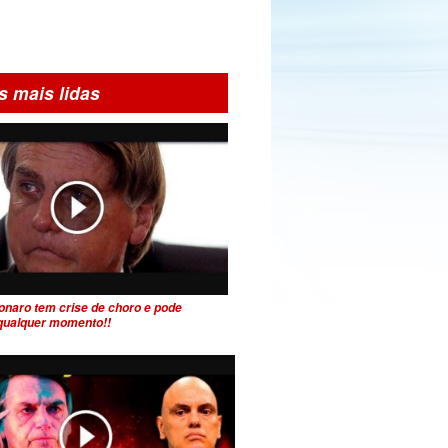
s mais lidas
onaro tem crise de choro e pode
 qualquer momento!!