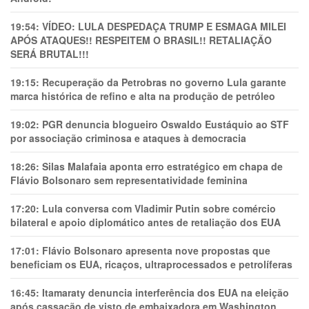
19:54:
VÍDEO: LULA DESPEDAÇA TRUMP E ESMAGA MILEI
APÓS ATAQUES!! RESPEITEM O BRASIL!! RETALIAÇÃO
SERÁ BRUTAL!!!
19:15:
Recuperação da Petrobras no governo Lula garante
marca histórica de refino e alta na produção de petróleo
19:02:
PGR denuncia blogueiro Oswaldo Eustáquio ao STF
por associação criminosa e ataques à democracia
18:26:
Silas Malafaia aponta erro estratégico em chapa de
Flávio Bolsonaro sem representatividade feminina
17:20:
Lula conversa com Vladimir Putin sobre comércio
bilateral e apoio diplomático antes de retaliação dos EUA
17:01:
Flávio Bolsonaro apresenta nove propostas que
beneficiam os EUA, ricaços, ultraprocessados e petrolíferas
16:45:
Itamaraty denuncia interferência dos EUA na eleição
após cassação de visto de embaixadora em Washington