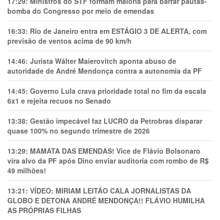
17:29:
Ministros do STF formam maioria para barrar pautas-
bomba do Congresso por meio de emendas
16:33:
Rio de Janeiro entra em ESTÁGIO 3 DE ALERTA, com
previsão de ventos acima de 90 km/h
14:46:
Jurista Wálter Maierovitch aponta abuso de
autoridade de André Mendonça contra a autonomia da PF
14:45:
Governo Lula crava prioridade total no fim da escala
6x1 e rejeita recuos no Senado
13:38:
Gestão impecável faz LUCRO da Petrobras disparar
quase 100% no segundo trimestre de 2026
13:29:
MAMATA DAS EMENDAS! Vice de Flávio Bolsonaro
vira alvo da PF após Dino enviar auditoria com rombo de R$
49 milhões!
13:21:
VÍDEO: MIRIAM LEITÃO CALA JORNALISTAS DA
GLOBO E DETONA ANDRÉ MENDONÇA!! FLÁVIO HUMILHA
AS PRÓPRIAS FILHAS