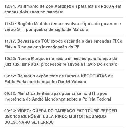
12:34:
Patrimônio de Zoe Martínez dispara mais de 200% em
apenas dois anos no mandato
11:41:
Rogério Marinho tenta envolver cúpula do governo e
vai ao STF por quebra de sigilo de Marcola
11:17:
Devassa do TCU expõe escândalo das emendas PIX e
Flávio Dino aciona investigação da PF
10:22:
Nunes Marques nomeia a si mesmo para função de
juiz auxiliar e atrai processos relativos a Flávio Bolsonaro
09:52:
Relatório expõe rede de farras e NEGOCIATAS de
Fábio Faria com banqueiro Daniel Vorcaro
09:32:
Ministros tentam apaziguar crise no STF apos
ingerência de André Mendonça sobre a Polícia Federal
08:24:
VÍDEO: QUEDA DO TARIFAÇO FAZ TRUMP PERDER
US$ 100 BILHÕES!! LULA RINDO MUITO!! EDUARDO
BOLSONARO SE FERR0U