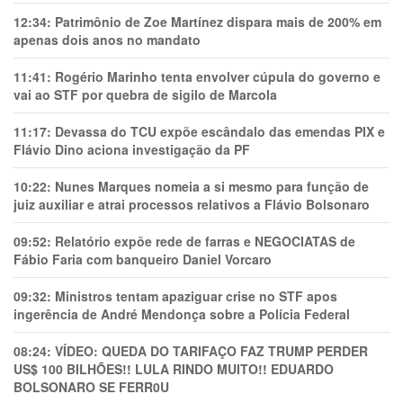
12:34:
Patrimônio de Zoe Martínez dispara mais de 200% em
apenas dois anos no mandato
11:41:
Rogério Marinho tenta envolver cúpula do governo e
vai ao STF por quebra de sigilo de Marcola
11:17:
Devassa do TCU expõe escândalo das emendas PIX e
Flávio Dino aciona investigação da PF
10:22:
Nunes Marques nomeia a si mesmo para função de
juiz auxiliar e atrai processos relativos a Flávio Bolsonaro
09:52:
Relatório expõe rede de farras e NEGOCIATAS de
Fábio Faria com banqueiro Daniel Vorcaro
09:32:
Ministros tentam apaziguar crise no STF apos
ingerência de André Mendonça sobre a Polícia Federal
08:24:
VÍDEO: QUEDA DO TARIFAÇO FAZ TRUMP PERDER
US$ 100 BILHÕES!! LULA RINDO MUITO!! EDUARDO
BOLSONARO SE FERR0U