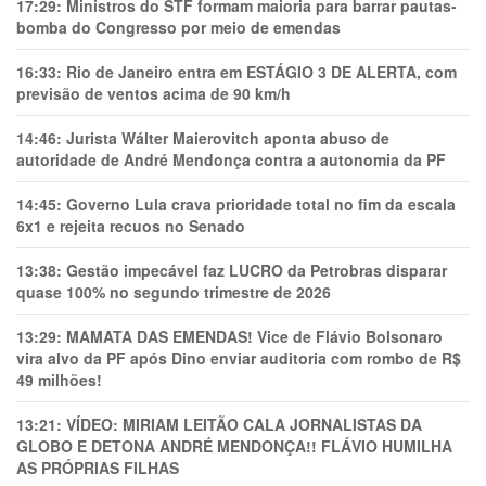
17:29:
Ministros do STF formam maioria para barrar pautas-
bomba do Congresso por meio de emendas
16:33:
Rio de Janeiro entra em ESTÁGIO 3 DE ALERTA, com
previsão de ventos acima de 90 km/h
14:46:
Jurista Wálter Maierovitch aponta abuso de
autoridade de André Mendonça contra a autonomia da PF
14:45:
Governo Lula crava prioridade total no fim da escala
6x1 e rejeita recuos no Senado
13:38:
Gestão impecável faz LUCRO da Petrobras disparar
quase 100% no segundo trimestre de 2026
13:29:
MAMATA DAS EMENDAS! Vice de Flávio Bolsonaro
vira alvo da PF após Dino enviar auditoria com rombo de R$
49 milhões!
13:21:
VÍDEO: MIRIAM LEITÃO CALA JORNALISTAS DA
GLOBO E DETONA ANDRÉ MENDONÇA!! FLÁVIO HUMILHA
AS PRÓPRIAS FILHAS