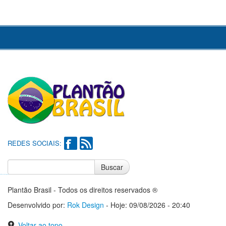
REDES SOCIAIS:
Buscar
Notícias do Flamengo
Notícias do Corinthians
Plantão Brasil - Todos os direitos reservados ®
Desenvolvido por:
Rok Design
- Hoje: 09/08/2026 - 20:40
Voltar ao topo