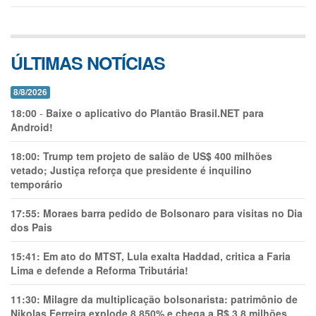
ÚLTIMAS NOTÍCIAS
8/8/2026
18:00
-
Baixe o aplicativo do Plantão Brasil.NET para
Android!
18:00:
Trump tem projeto de salão de US$ 400 milhões
vetado; Justiça reforça que presidente é inquilino
temporário
17:55:
Moraes barra pedido de Bolsonaro para visitas no Dia
dos Pais
15:41:
Em ato do MTST, Lula exalta Haddad, critica a Faria
Lima e defende a Reforma Tributária!
11:30:
Milagre da multiplicação bolsonarista: patrimônio de
Nikolas Ferreira explode 8.850% e chega a R$ 3,8 milhões