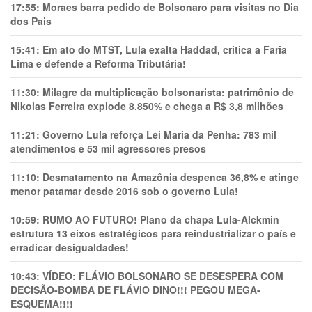
17:55:
Moraes barra pedido de Bolsonaro para visitas no Dia
dos Pais
15:41:
Em ato do MTST, Lula exalta Haddad, critica a Faria
Lima e defende a Reforma Tributária!
11:30:
Milagre da multiplicação bolsonarista: patrimônio de
Nikolas Ferreira explode 8.850% e chega a R$ 3,8 milhões
11:21:
Governo Lula reforça Lei Maria da Penha: 783 mil
atendimentos e 53 mil agressores presos
11:10:
Desmatamento na Amazônia despenca 36,8% e atinge
menor patamar desde 2016 sob o governo Lula!
10:59:
RUMO AO FUTURO! Plano da chapa Lula-Alckmin
estrutura 13 eixos estratégicos para reindustrializar o país e
erradicar desigualdades!
10:43:
VÍDEO: FLÁVIO BOLSONARO SE DESESPERA COM
DECISÃO-BOMBA DE FLÁVIO DINO!!! PEGOU MEGA-
ESQUEMA!!!!