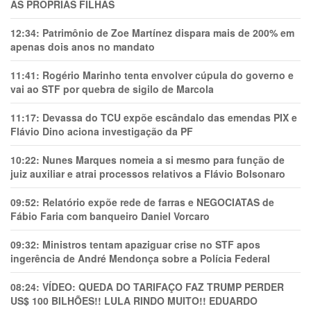
AS PRÓPRIAS FILHAS
12:34:
Patrimônio de Zoe Martínez dispara mais de 200% em
apenas dois anos no mandato
11:41:
Rogério Marinho tenta envolver cúpula do governo e
vai ao STF por quebra de sigilo de Marcola
11:17:
Devassa do TCU expõe escândalo das emendas PIX e
Flávio Dino aciona investigação da PF
10:22:
Nunes Marques nomeia a si mesmo para função de
juiz auxiliar e atrai processos relativos a Flávio Bolsonaro
09:52:
Relatório expõe rede de farras e NEGOCIATAS de
Fábio Faria com banqueiro Daniel Vorcaro
09:32:
Ministros tentam apaziguar crise no STF apos
ingerência de André Mendonça sobre a Polícia Federal
08:24:
VÍDEO: QUEDA DO TARIFAÇO FAZ TRUMP PERDER
US$ 100 BILHÕES!! LULA RINDO MUITO!! EDUARDO