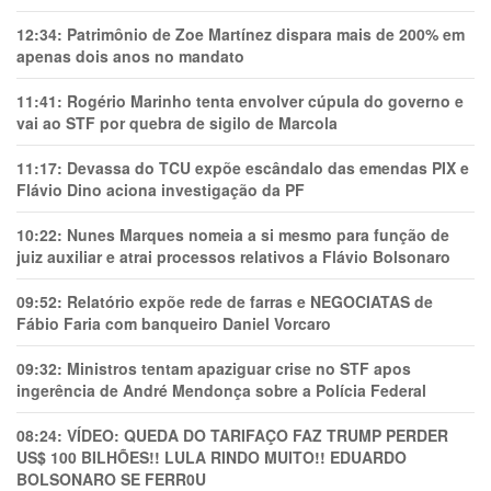
12:34:
Patrimônio de Zoe Martínez dispara mais de 200% em
apenas dois anos no mandato
11:41:
Rogério Marinho tenta envolver cúpula do governo e
vai ao STF por quebra de sigilo de Marcola
11:17:
Devassa do TCU expõe escândalo das emendas PIX e
Flávio Dino aciona investigação da PF
10:22:
Nunes Marques nomeia a si mesmo para função de
juiz auxiliar e atrai processos relativos a Flávio Bolsonaro
09:52:
Relatório expõe rede de farras e NEGOCIATAS de
Fábio Faria com banqueiro Daniel Vorcaro
09:32:
Ministros tentam apaziguar crise no STF apos
ingerência de André Mendonça sobre a Polícia Federal
08:24:
VÍDEO: QUEDA DO TARIFAÇO FAZ TRUMP PERDER
US$ 100 BILHÕES!! LULA RINDO MUITO!! EDUARDO
BOLSONARO SE FERR0U