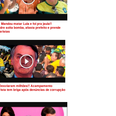
 Mandou matar Lula e foi pra jaula!!
dre solta bomba, afasta prefeito e prende
aristas
Desviaram milhões!! Acampamento
rista tem briga após denúncias de corrupção