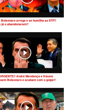
 Bolsonaro arrega e se humilha ao STF!!
s já o abandonaram!!
URGENTE!! André Mendonça e Kássio
raem Bolsonaro e acabam com o golpe!!