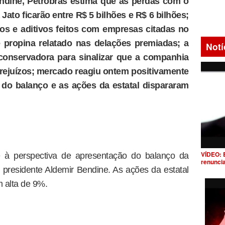
dine, Petrobras estima que as perdas com o
ato ficarão entre R$ 5 bilhões e R$ 6 bilhões;
tos e aditivos feitos com empresas citadas no
e propina relatado nas delações premiadas; a
Notí
conservadora para sinalizar que a companhia
prejuízos; mercado reagiu ontem positivamente
 do balanço e as ações da estatal dispararam
VÍDEO: 
e à perspectiva de apresentação do balanço da
renunci
o presidente Aldemir Bendine. As ações da estatal
m alta de 9%.