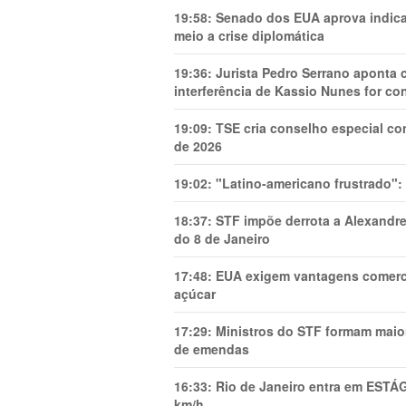
19:58:
Senado dos EUA aprova indica
meio a crise diplomática
19:36:
Jurista Pedro Serrano aponta
interferência de Kassio Nunes for co
19:09:
TSE cria conselho especial co
de 2026
19:02:
"Latino-americano frustrado":
18:37:
STF impõe derrota a Alexandre
do 8 de Janeiro
17:48:
EUA exigem vantagens comercia
açúcar
17:29:
Ministros do STF formam maio
de emendas
16:33:
Rio de Janeiro entra em ESTÁ
km/h