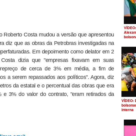
VÍDEO:
Alexan
lo Roberto Costa mudou a versão que apresentou
bolson
a diz que as obras da Petrobras investigadas na
perfaturadas. Em depoimento como delator em 2
 Costa dizia que "empresas fixavam em suas
repreço de cerca de 3% em média, a fim de
s a serem repassados aos políticos". Agora, diz
ros da estatal e o percentual das obras que era
% e 3% do valor do contrato, "eram retirados da
VÍDEO: 
bolsona
interna