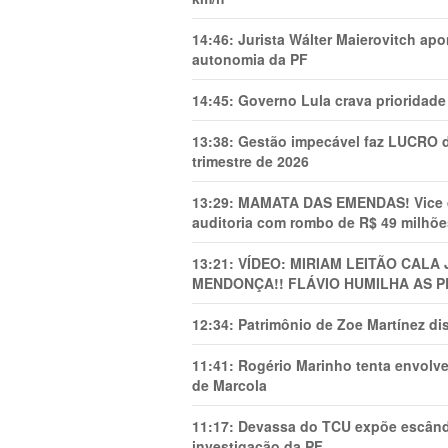
14:46:
Jurista Wálter Maierovitch ap
autonomia da PF
14:45:
Governo Lula crava prioridade 
13:38:
Gestão impecável faz LUCRO d
trimestre de 2026
13:29:
MAMATA DAS EMENDAS! Vice de 
auditoria com rombo de R$ 49 milhõe
13:21:
VÍDEO: MIRIAM LEITÃO CAL
MENDONÇA!! FLÁVIO HUMILHA AS P
12:34:
Patrimônio de Zoe Martínez d
11:41:
Rogério Marinho tenta envolve
de Marcola
11:17:
Devassa do TCU expõe escânda
investigação da PF