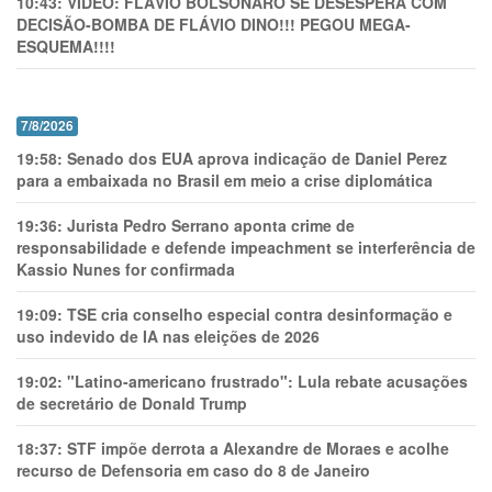
10:43:
VÍDEO: FLÁVIO BOLSONARO SE DESESPERA COM
DECISÃO-BOMBA DE FLÁVIO DINO!!! PEGOU MEGA-
ESQUEMA!!!!
7/8/2026
19:58:
Senado dos EUA aprova indicação de Daniel Perez
para a embaixada no Brasil em meio a crise diplomática
19:36:
Jurista Pedro Serrano aponta crime de
responsabilidade e defende impeachment se interferência de
Kassio Nunes for confirmada
19:09:
TSE cria conselho especial contra desinformação e
uso indevido de IA nas eleições de 2026
19:02:
"Latino-americano frustrado": Lula rebate acusações
de secretário de Donald Trump
18:37:
STF impõe derrota a Alexandre de Moraes e acolhe
recurso de Defensoria em caso do 8 de Janeiro