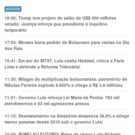
8/8/2026
18:00:
Trump tem projeto de salão de US$ 400 milhões
vetado; Justiça reforça que presidente é inquilino
temporário
17:55:
Moraes barra pedido de Bolsonaro para visitas no Dia
dos Pais
15:41:
Em ato do MTST, Lula exalta Haddad, critica a Faria
Lima e defende a Reforma Tributária!
11:30:
Milagre da multiplicação bolsonarista: patrimônio de
Nikolas Ferreira explode 8.850% e chega a R$ 3,8 milhões
11:21:
Governo Lula reforça Lei Maria da Penha: 783 mil
atendimentos e 53 mil agressores presos
11:10:
Desmatamento na Amazônia despenca 36,8% e atinge
menor patamar desde 2016 sob o governo Lula!
10:59:
RUMO AO FUTURO! Plano da chapa Lula-Alckmin